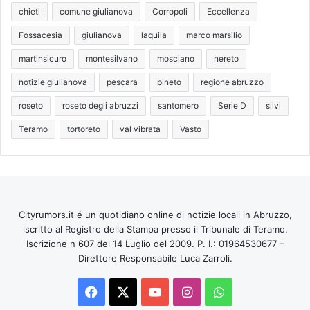
chieti
comune giulianova
Corropoli
Eccellenza
Fossacesia
giulianova
laquila
marco marsilio
martinsicuro
montesilvano
mosciano
nereto
notizie giulianova
pescara
pineto
regione abruzzo
roseto
roseto degli abruzzi
santomero
Serie D
silvi
Teramo
tortoreto
val vibrata
Vasto
Cityrumors.it é un quotidiano online di notizie locali in Abruzzo,
iscritto al Registro della Stampa presso il Tribunale di Teramo.
Iscrizione n 607 del 14 Luglio del 2009. P. I.: 01964530677 –
Direttore Responsabile Luca Zarroli.
Facebook
X
You
Instagram
WhatsApp