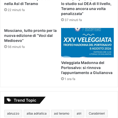
nella Asl di Teramo
lo studio sui DEA di II livello,
Teramo ancora una volta
22 minuti fa
penalizzata”
37 minuti fa
Mosciano, tutto pronto per la
nuova edizione di “Voci dal
Medioevo”
56 minuti fa
Veleggiata Madonna del
Portosalvo: si rinnova
l’appuntamento a Giulianova
1 ora fa
Trend Topic
abruzzo
alba adriatica
asl teramo
atri
Carabinieri