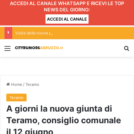
ACCEDI AL CANALE WHATSAPP E RICEVI LE TOP
NEWS DEL GIORNO:
ACCEDI AL CANALE
Visita della nuova prefetta nella Asl di Teramo
Menu
C
Home
/
Teramo
Teramo
A giorni la nuova giunta di
Teramo, consiglio comunale
il 12 giugno