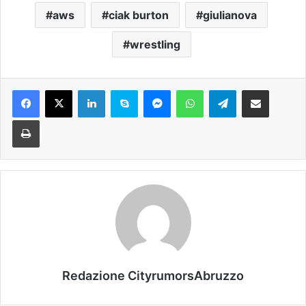
aws
ciak burton
giulianova
wrestling
Facebook
X
LinkedIn
Skype
Messenger
WhatsApp
Telegram
Condividi via mail
Stampa
Redazione CityrumorsAbruzzo