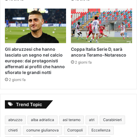
Gli abruzzesi che hanno
Coppa Italia Serie D, sarà
lasciato un segno nel calcio
ancora Teramo-Notaresco
europeo: dai protagonisti
2 giorni fa
affermati ai profili che hanno
sfiorato le grandi notti
2 giorni fa
Trend Topic
abruzzo
alba adriatica
asl teramo
atri
Carabinieri
chieti
comune giulianova
Corropoli
Eccellenza