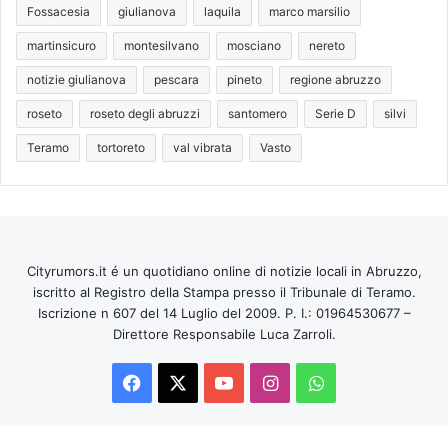
Fossacesia
giulianova
laquila
marco marsilio
martinsicuro
montesilvano
mosciano
nereto
notizie giulianova
pescara
pineto
regione abruzzo
roseto
roseto degli abruzzi
santomero
Serie D
silvi
Teramo
tortoreto
val vibrata
Vasto
Cityrumors.it é un quotidiano online di notizie locali in Abruzzo,
iscritto al Registro della Stampa presso il Tribunale di Teramo.
Iscrizione n 607 del 14 Luglio del 2009. P. I.: 01964530677 –
Direttore Responsabile Luca Zarroli.
Facebook
X
You
Instagram
WhatsApp
Tube