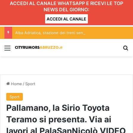
ACCEDI AL CANALE WHATSAPP E RICEVI LE TOP
NEWS DEL GIORNO:
ACCEDI AL CANALE
Alba Adriatica, stazione dei treni senza bagni: disagi per viaggiatori e persone con disabilità
Menu
C
Home
/
Sport
Sport
Pallamano, la Sirio Toyota
Teramo si presenta. Via ai
lavori al PalaSanNicolò VIDEO