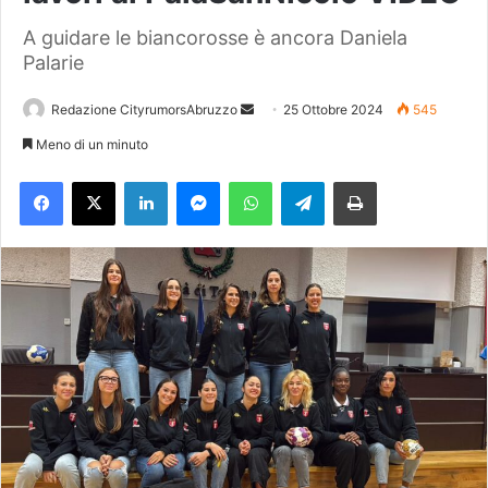
A guidare le biancorosse è ancora Daniela
Palarie
Redazione CityrumorsAbruzzo
I
25 Ottobre 2024
545
n
Meno di un minuto
v
Facebook
X
LinkedIn
Messenger
WhatsApp
Telegram
Stampa
i
a
u
n
'
e
m
a
i
l