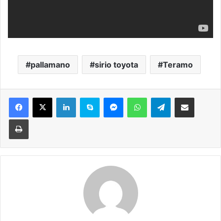
pallamano
sirio toyota
Teramo
Facebook
X
LinkedIn
Skype
Messenger
WhatsApp
Telegram
Condividi via mail
Stampa