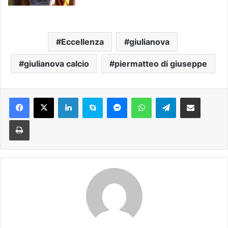
Eccellenza
giulianova
giulianova calcio
piermatteo di giuseppe
Facebook
X
LinkedIn
Skype
Messenger
WhatsApp
Telegram
Condividi via mail
Stampa