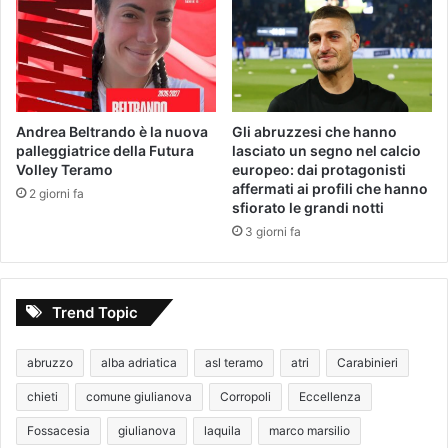
Andrea Beltrando è la nuova
Gli abruzzesi che hanno
palleggiatrice della Futura
lasciato un segno nel calcio
Volley Teramo
europeo: dai protagonisti
affermati ai profili che hanno
2 giorni fa
sfiorato le grandi notti
3 giorni fa
Trend Topic
abruzzo
alba adriatica
asl teramo
atri
Carabinieri
chieti
comune giulianova
Corropoli
Eccellenza
Fossacesia
giulianova
laquila
marco marsilio