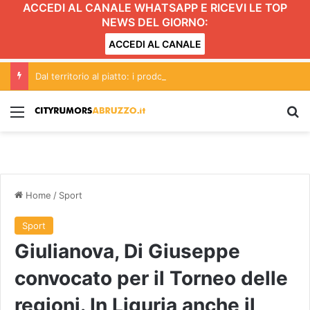
ACCEDI AL CANALE WHATSAPP E RICEVI LE TOP
NEWS DEL GIORNO:
ACCEDI AL CANALE
Dal territorio al piatto: i prodotti che rendono riconoscibile Osteria Pchior
Menu
C
Home
/
Sport
Sport
Giulianova, Di Giuseppe
convocato per il Torneo delle
regioni. In Liguria anche il