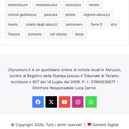
martinsicuro
montesilvano
mosciano
nereto
notizie giulianova
pescara
pineto
regione abruzzo
roseto
roseto degli abruzzi
santomero
Serie D
silvi
Teramo
tortoreto
val vibrata
Vasto
Cityrumors.it é un quotidiano online di notizie locali in Abruzzo,
iscritto al Registro della Stampa presso il Tribunale di Teramo.
Iscrizione n 607 del 14 Luglio del 2009. P. I.: 01964530677 –
Direttore Responsabile Luca Zarroli.
Facebook
X
You
Instagram
WhatsApp
Tube
© Copyright 2026, Tutti i diritti riservati |
Geminit Digital