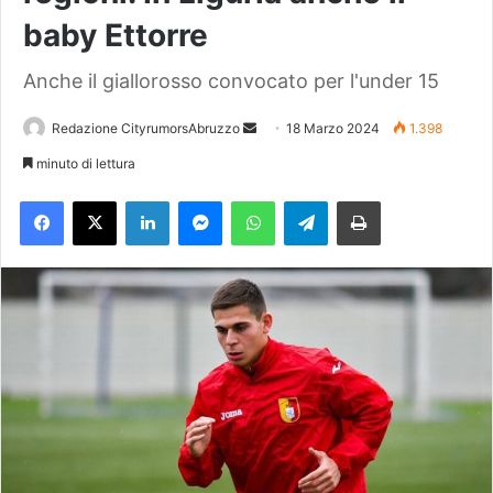
baby Ettorre
Anche il giallorosso convocato per l'under 15
Redazione CityrumorsAbruzzo
I
18 Marzo 2024
1.398
n
minuto di lettura
v
Facebook
X
LinkedIn
Messenger
WhatsApp
Telegram
Stampa
i
a
u
n
'
e
m
a
i
l