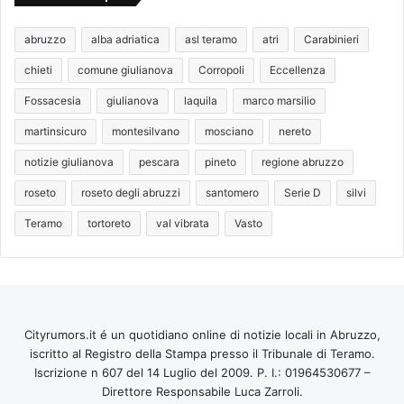
abruzzo
alba adriatica
asl teramo
atri
Carabinieri
chieti
comune giulianova
Corropoli
Eccellenza
Fossacesia
giulianova
laquila
marco marsilio
martinsicuro
montesilvano
mosciano
nereto
notizie giulianova
pescara
pineto
regione abruzzo
roseto
roseto degli abruzzi
santomero
Serie D
silvi
Teramo
tortoreto
val vibrata
Vasto
Cityrumors.it é un quotidiano online di notizie locali in Abruzzo,
iscritto al Registro della Stampa presso il Tribunale di Teramo.
Iscrizione n 607 del 14 Luglio del 2009. P. I.: 01964530677 –
Direttore Responsabile Luca Zarroli.