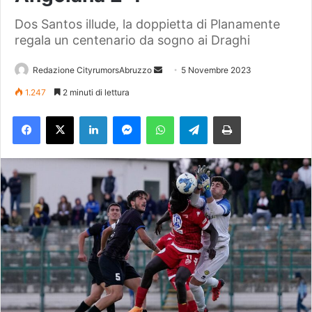
Dos Santos illude, la doppietta di Planamente
regala un centenario da sogno ai Draghi
Redazione CityrumorsAbruzzo
I
5 Novembre 2023
n
1.247
2 minuti di lettura
v
Facebook
X
LinkedIn
Messenger
WhatsApp
Telegram
Stampa
i
a
u
n
'
e
m
a
i
l