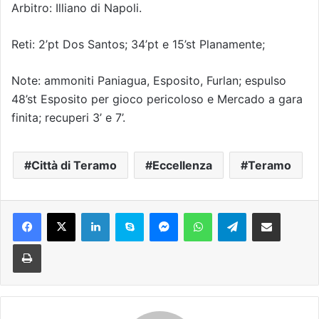
Arbitro: Illiano di Napoli.
Reti: 2’pt Dos Santos; 34’pt e 15’st Planamente;
Note: ammoniti Paniagua, Esposito, Furlan; espulso
48’st Esposito per gioco pericoloso e Mercado a gara
finita; recuperi 3’ e 7’.
Città di Teramo
Eccellenza
Teramo
Facebook
X
LinkedIn
Skype
Messenger
WhatsApp
Telegram
Condividi via mail
Stampa