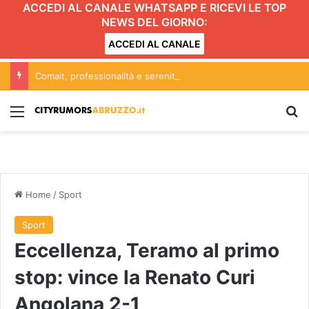
ACCEDI AL CANALE WHATSAPP E RICEVI LE TOP
NEWS DEL GIORNO:
ACCEDI AL CANALE
Comait, professionalità e serenità al servizio dei progetti
Menu
C
Home
/
Sport
Sport
Eccellenza, Teramo al primo
stop: vince la Renato Curi
Angolana 2-1