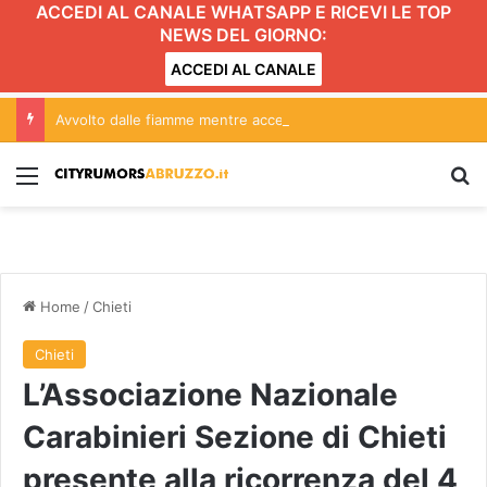
ACCEDI AL CANALE WHATSAPP E RICEVI LE TOP
NEWS DEL GIORNO:
ACCEDI AL CANALE
Avvolto dalle fiamme mentre accende il barbecue
Menu
C
Home
/
Chieti
Chieti
L’Associazione Nazionale
Carabinieri Sezione di Chieti
presente alla ricorrenza del 4