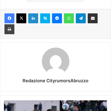
Facebook
X
LinkedIn
Skype
Messenger
WhatsApp
Telegram
Condividi via mail
Stampa
Redazione CityrumorsAbruzzo