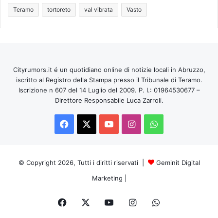
Teramo
tortoreto
val vibrata
Vasto
Cityrumors.it é un quotidiano online di notizie locali in Abruzzo,
iscritto al Registro della Stampa presso il Tribunale di Teramo.
Iscrizione n 607 del 14 Luglio del 2009. P. I.: 01964530677 –
Direttore Responsabile Luca Zarroli.
Facebook
X
You
Instagram
WhatsApp
Tube
© Copyright 2026, Tutti i diritti riservati |
Geminit Digital
Marketing
|
Facebook
X
You
Instagram
WhatsApp