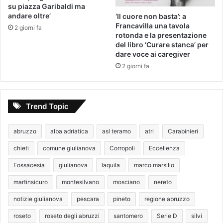
su piazza Garibaldi ma
andare oltre’
‘Il cuore non basta’: a
Francavilla una tavola
2 giorni fa
rotonda e la presentazione
del libro ‘Curare stanca’ per
dare voce ai caregiver
2 giorni fa
Trend Topic
abruzzo
alba adriatica
asl teramo
atri
Carabinieri
chieti
comune giulianova
Corropoli
Eccellenza
Fossacesia
giulianova
laquila
marco marsilio
martinsicuro
montesilvano
mosciano
nereto
notizie giulianova
pescara
pineto
regione abruzzo
roseto
roseto degli abruzzi
santomero
Serie D
silvi