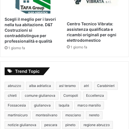
Scegli il meglio per i lavori
Centro Tecnico Vibrata:
nella tua abitazione. D&T
assistenza qualificata e
Costruzioni si
ricambi originali per ogni
contraddistingue per
elettrodomestico
professionalità e qualità
1 giorno fa
1 giorno fa
Trend Topic
abruzzo
alba adriatica
asl teramo
atri
Carabinieri
chieti
comune giulianova
Corropoli
Eccellenza
Fossacesia
giulianova
laquila
marco marsilio
martinsicuro
montesilvano
mosciano
nereto
notizie giulianova
pescara
pineto
regione abruzzo