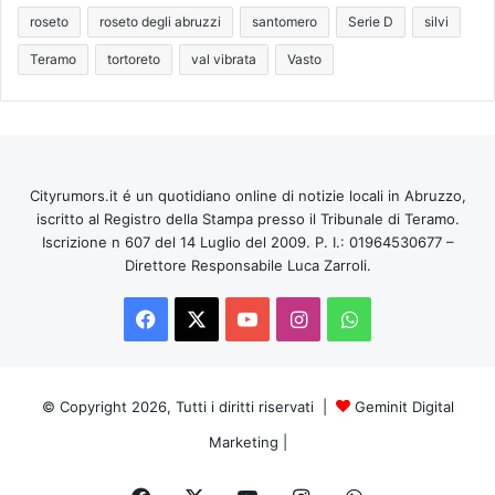
roseto
roseto degli abruzzi
santomero
Serie D
silvi
Teramo
tortoreto
val vibrata
Vasto
Cityrumors.it é un quotidiano online di notizie locali in Abruzzo,
iscritto al Registro della Stampa presso il Tribunale di Teramo.
Iscrizione n 607 del 14 Luglio del 2009. P. I.: 01964530677 –
Direttore Responsabile Luca Zarroli.
Facebook
X
You
Instagram
WhatsApp
Tube
© Copyright 2026, Tutti i diritti riservati |
Geminit Digital
Marketing
|