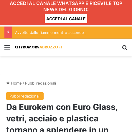
ACCEDI AL CANALE WHATSAPP E RICEVI LE TOP
NEWS DEL GIORNO:
ACCEDI AL CANALE
Avvolto dalle fiamme mentre accende il barbecue
Menu
C
Home
/
Pubbliredazionali
Pubbliredazionali
Da Eurokem con Euro Glass,
vetri, acciaio e plastica
tornano a splendere in un