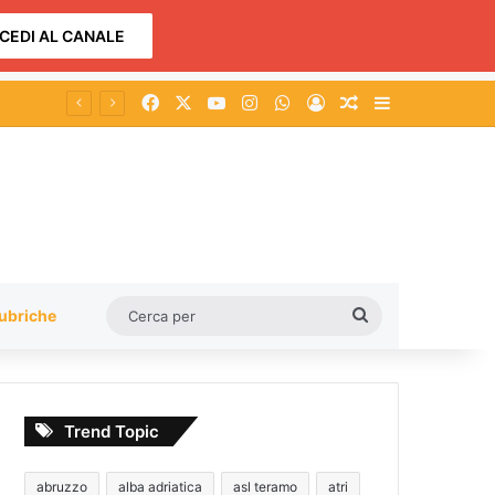
CEDI AL CANALE
Facebook
X
You Tube
Instagram
WhatsApp
Accedi
Un articolo a c
Barra lateral
vallone
Cerca
ubriche
per
Trend Topic
abruzzo
alba adriatica
asl teramo
atri