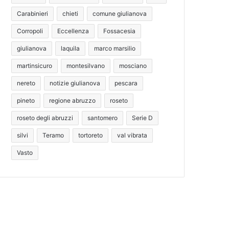
Carabinieri
chieti
comune giulianova
Corropoli
Eccellenza
Fossacesia
giulianova
laquila
marco marsilio
martinsicuro
montesilvano
mosciano
nereto
notizie giulianova
pescara
pineto
regione abruzzo
roseto
roseto degli abruzzi
santomero
Serie D
silvi
Teramo
tortoreto
val vibrata
Vasto