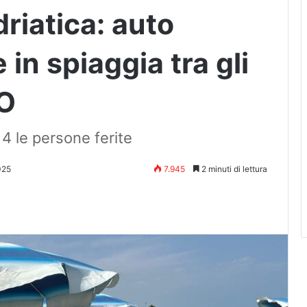
riatica: auto
 in spiaggia tra gli
EO
 4 le persone ferite
025
7.945
2 minuti di lettura