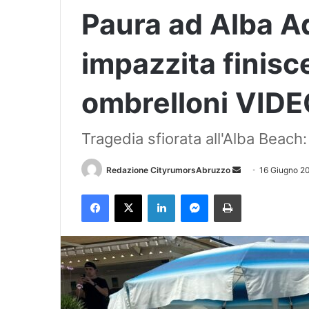
Paura ad Alba Ad
impazzita finisce
ombrelloni VID
Tragedia sfiorata all'Alba Beach:
Redazione CityrumorsAbruzzo
I
16 Giugno 2
n
Facebook
X
LinkedIn
Messenger
Stampa
v
i
a
u
n
'
e