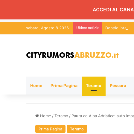
ACCEDI AL CANA
sabato, Agosto 8 2026
Ultime notizie
Doppio interven
Home
Prima Pagina
Teramo
Pescara
Home
/
Teramo
/
Paura ad Alba Adriatica: auto impa
Prima Pagina
Teramo