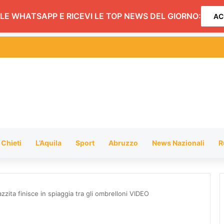
LE WHATSAPP E RICEVI LE TOP NEWS DEL GIORNO:
AC
to del Soccorso Alpino: interventi sul Monte Cagno e alla Grotta del Ca
Chieti
L’Aquila
Sport
Abruzzo
News Nazionali
R
zzita finisce in spiaggia tra gli ombrelloni VIDEO