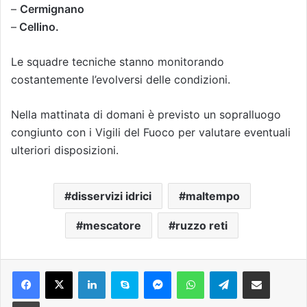
– ⁠
Cermignano
–
⁠Cellino.
Le squadre tecniche stanno monitorando
costantemente l’evolversi delle condizioni.
Nella mattinata di domani è previsto un sopralluogo
congiunto con i Vigili del Fuoco per valutare eventuali
ulteriori disposizioni.
disservizi idrici
maltempo
mescatore
ruzzo reti
Facebook
X
LinkedIn
Skype
Messenger
WhatsApp
Telegram
Condividi via mail
Stampa