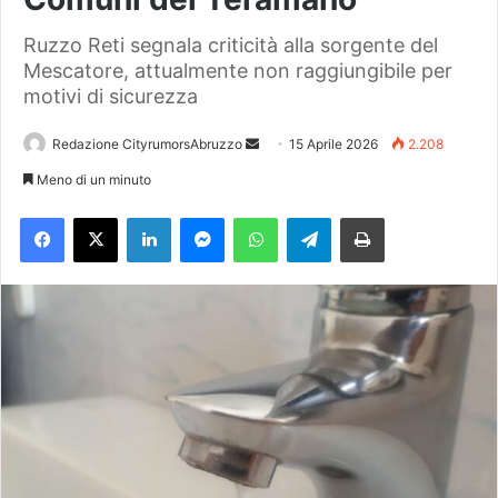
Ruzzo Reti segnala criticità alla sorgente del
Mescatore, attualmente non raggiungibile per
motivi di sicurezza
Redazione CityrumorsAbruzzo
I
15 Aprile 2026
2.208
n
Meno di un minuto
v
Facebook
X
LinkedIn
Messenger
WhatsApp
Telegram
Stampa
i
a
u
n
'
e
m
a
i
l