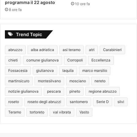
programma il 22 agosto
10 ore fa
8 ore fa
Trend Topic
abruzzo
alba adriatica
asl teramo
atri
Carabinieri
chieti
comune giulianova
Corropoli
Eccellenza
Fossacesia
giulianova
laquila
marco marsilio
martinsicuro
montesilvano
mosciano
nereto
notizie giulianova
pescara
pineto
regione abruzzo
roseto
roseto degli abruzzi
santomero
Serie D
silvi
Teramo
tortoreto
val vibrata
Vasto