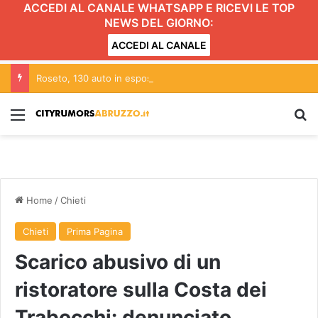
ACCEDI AL CANALE WHATSAPP E RICEVI LE TOP
NEWS DEL GIORNO:
ACCEDI AL CANALE
Roseto, 130 auto in esposizione per “Sulle strade di Rosburgo”
Menu
C
Home
/
Chieti
Chieti
Prima Pagina
Scarico abusivo di un
ristoratore sulla Costa dei
Trabocchi: denunciato