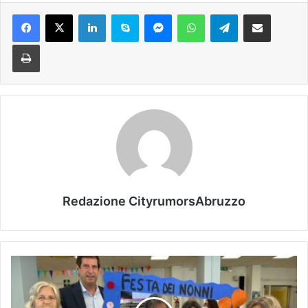
Facebook
X
LinkedIn
Skype
Messenger
WhatsApp
Telegram
Condividi via mail
Stampa
Redazione CityrumorsAbruzzo