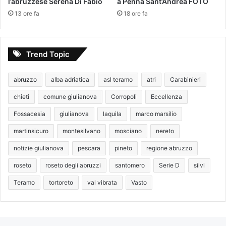
l’abruzzese Serena Di Fabio
a Penna Sant’Andrea FOTO
13 ore fa
18 ore fa
Trend Topic
abruzzo
alba adriatica
asl teramo
atri
Carabinieri
chieti
comune giulianova
Corropoli
Eccellenza
Fossacesia
giulianova
laquila
marco marsilio
martinsicuro
montesilvano
mosciano
nereto
notizie giulianova
pescara
pineto
regione abruzzo
roseto
roseto degli abruzzi
santomero
Serie D
silvi
Teramo
tortoreto
val vibrata
Vasto