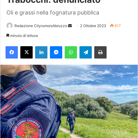
Oli e grassi nella fognatura pubblica
Redazione CityrumorsAbruzzo
I
2 Ottobre 2023
617
n
minuto di lettura
v
Facebook
X
LinkedIn
Messenger
WhatsApp
Telegram
Stampa
i
a
u
n
'
e
m
a
i
l