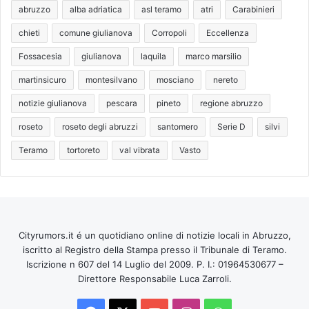
abruzzo
alba adriatica
asl teramo
atri
Carabinieri
chieti
comune giulianova
Corropoli
Eccellenza
Fossacesia
giulianova
laquila
marco marsilio
martinsicuro
montesilvano
mosciano
nereto
notizie giulianova
pescara
pineto
regione abruzzo
roseto
roseto degli abruzzi
santomero
Serie D
silvi
Teramo
tortoreto
val vibrata
Vasto
Cityrumors.it é un quotidiano online di notizie locali in Abruzzo,
iscritto al Registro della Stampa presso il Tribunale di Teramo.
Iscrizione n 607 del 14 Luglio del 2009. P. I.: 01964530677 –
Direttore Responsabile Luca Zarroli.