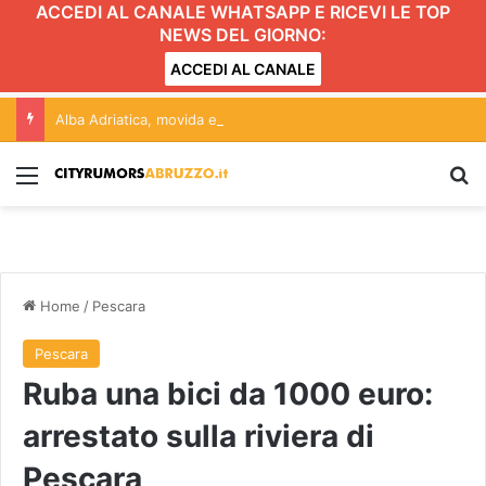
ACCEDI AL CANALE WHATSAPP E RICEVI LE TOP
NEWS DEL GIORNO:
ACCEDI AL CANALE
Alba Adriatica, movida e Gattopardo: conferenza aperta alle forze politiche. L’incontro
Menu
C
Home
/
Pescara
Pescara
Ruba una bici da 1000 euro:
arrestato sulla riviera di
Pescara