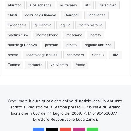
abruzzo
alba adriatica
asl teramo
atri
Carabinieri
chieti
comune giulianova
Corropoli
Eccellenza
Fossacesia
giulianova
laquila
marco marsilio
martinsicuro
montesilvano
mosciano
nereto
notizie giulianova
pescara
pineto
regione abruzzo
roseto
roseto degli abruzzi
santomero
Serie D
silvi
Teramo
tortoreto
val vibrata
Vasto
Cityrumors.it é un quotidiano online di notizie locali in Abruzzo,
iscritto al Registro della Stampa presso il Tribunale di Teramo.
Iscrizione n 607 del 14 Luglio del 2009. P. I.: 01964530677 –
Direttore Responsabile Luca Zarroli.