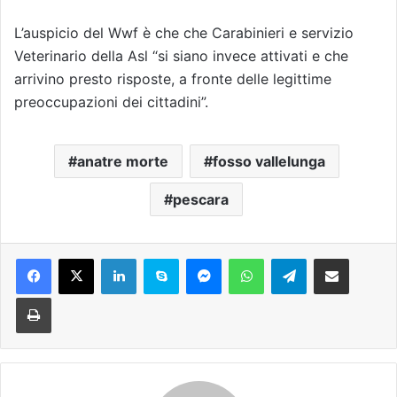
L’auspicio del Wwf è che che Carabinieri e servizio
Veterinario della Asl “si siano invece attivati e che
arrivino presto risposte, a fronte delle legittime
preoccupazioni dei cittadini”.
anatre morte
fosso vallelunga
pescara
Facebook
X
LinkedIn
Skype
Messenger
WhatsApp
Telegram
Condividi via mail
Stampa