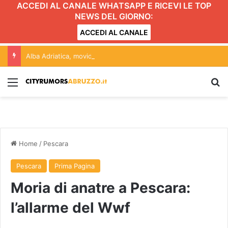
ACCEDI AL CANALE WHATSAPP E RICEVI LE TOP
NEWS DEL GIORNO:
ACCEDI AL CANALE
Alba Adriatica, movida e Gattopardo: conferenza aperta alle forze politiche. L’incontro
Menu
C
Home
/
Pescara
Pescara
Prima Pagina
Moria di anatre a Pescara:
l’allarme del Wwf