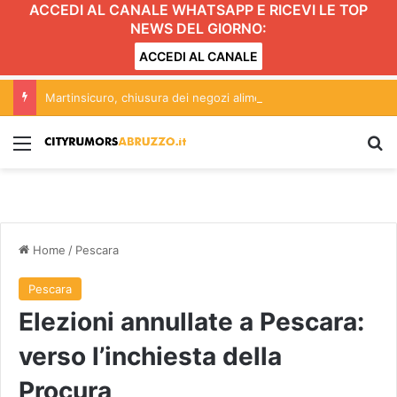
ACCEDI AL CANALE WHATSAPP E RICEVI LE TOP
NEWS DEL GIORNO:
ACCEDI AL CANALE
Martinsicuro, chiusura dei negozi alimentari del centro entro le 20.30: l’ordinanza
Menu
C
Home
/
Pescara
Pescara
Elezioni annullate a Pescara:
verso l’inchiesta della
Procura