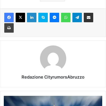
Facebook
X
LinkedIn
Skype
Messenger
WhatsApp
Telegram
Condividi via mail
Stampa
Redazione CityrumorsAbruzzo