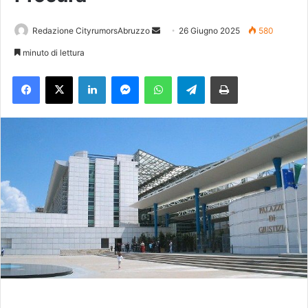
Redazione CityrumorsAbruzzo
I
26 Giugno 2025
580
n
minuto di lettura
v
Facebook
X
LinkedIn
Messenger
WhatsApp
Telegram
Stampa
i
a
u
n
'
e
m
a
i
l