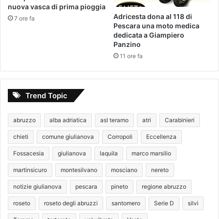
nuova vasca di prima pioggia
Adricesta dona al 118 di
7 ore fa
Pescara una moto medica
dedicata a Giampiero
Panzino
11 ore fa
Trend Topic
abruzzo
alba adriatica
asl teramo
atri
Carabinieri
chieti
comune giulianova
Corropoli
Eccellenza
Fossacesia
giulianova
laquila
marco marsilio
martinsicuro
montesilvano
mosciano
nereto
notizie giulianova
pescara
pineto
regione abruzzo
roseto
roseto degli abruzzi
santomero
Serie D
silvi