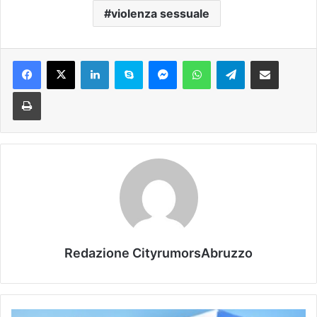
violenza sessuale
Facebook
X
LinkedIn
Skype
Messenger
WhatsApp
Telegram
Condividi via mail
Stampa
Redazione CityrumorsAbruzzo