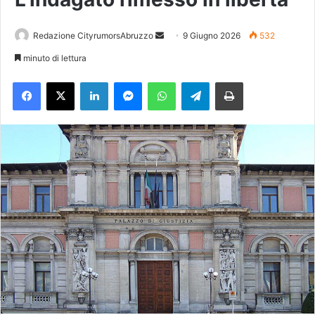
Redazione CityrumorsAbruzzo
I
9 Giugno 2026
532
n
minuto di lettura
v
Facebook
X
LinkedIn
Messenger
WhatsApp
Telegram
Stampa
i
a
u
n
'
e
m
a
i
l