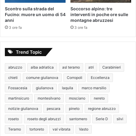
Scontro sulla strada del
Soccorso alpino: tre
Fucino: muore un uomo di 54
interventi in poche ore sulle
anni
montagne abruzzesi
3 ore fa
3 ore fa
Trend Topic
abruzzo
alba adriatica
asl teramo
atri
Carabinieri
chieti
comune giulianova
Corropoli
Eccellenza
Fossacesia
giulianova
laquila
marco marsilio
martinsicuro
montesilvano
mosciano
nereto
notizie giulianova
pescara
pineto
regione abruzzo
roseto
roseto degli abruzzi
santomero
Serie D
silvi
Teramo
tortoreto
val vibrata
Vasto