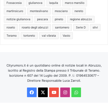
Fossacesia
giulianova
laquila
marco marsilio
martinsicuro
montesilvano
mosciano
nereto
notizie giulianova
pescara
pineto
regione abruzzo
roseto
roseto degli abruzzi
santomero
Serie D
silvi
Teramo
tortoreto
val vibrata
Vasto
Cityrumors.it é un quotidiano online di notizie locali in Abruzzo,
iscritto al Registro della Stampa presso il Tribunale di Teramo.
Iscrizione n 607 del 14 Luglio del 2009. P. I.: 01964530677 –
Direttore Responsabile Luca Zarroli.
Facebook
X
You
Instagram
WhatsApp
Tube