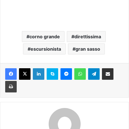
corno grande
direttissima
escursionista
gran sasso
Facebook
X
LinkedIn
Skype
Messenger
WhatsApp
Telegram
Condividi via mail
Stampa