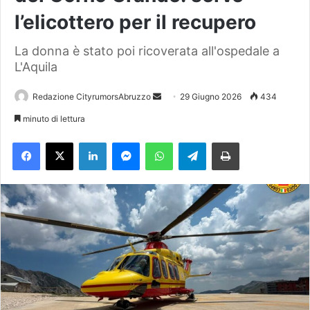
l’elicottero per il recupero
La donna è stato poi ricoverata all'ospedale a
L'Aquila
Redazione CityrumorsAbruzzo
I
29 Giugno 2026
434
n
minuto di lettura
v
Facebook
X
LinkedIn
Messenger
WhatsApp
Telegram
Stampa
i
a
u
n
'
e
m
a
i
l