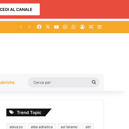
CEDI AL CANALE
Facebook
X
You Tube
Instagram
WhatsApp
Accedi
Un articolo a c
Barra lateral
Cerca
ubriche
per
Trend Topic
abruzzo
alba adriatica
asl teramo
atri