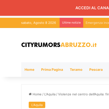
ACCEDI AL CANA
sabato, Agosto 8 2026
Ultime notizie
Levante chiude
Home
Prima Pagina
Teramo
Pescara
Home
/
L'Aquila
/
Violenze nel centro dell’Aquila: fi
L'Aquila