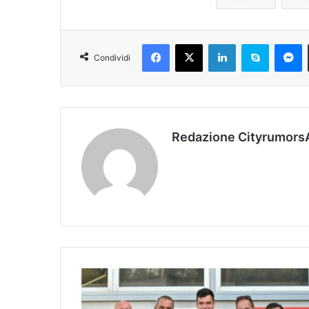
Facebook
X
LinkedIn
Skype
Messenger
Condividi
Redazione Cityrumors