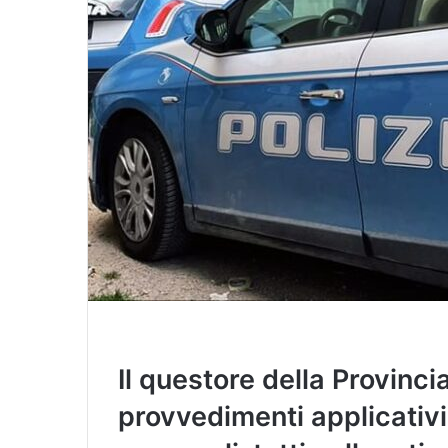
l
Il questore della Provinci
provvedimenti applicativi