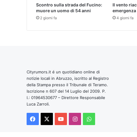
Scontro sulla strada del Fucino:
Il vento ria
muore un uomo di 54 anni
emergenza 
2 giorni fa
4 giorni fa
Cityrumors.it é un quotidiano online di
notizie locali in Abruzzo, iscritto al Registro
della Stampa presso il Tribunale di Teramo.
Iscrizione n 607 del 14 Luglio del 2009. P.
I.: 01964530677 – Direttore Responsabile
Luca Zarroli.
Facebook
X
You
Instagram
WhatsApp
Tube