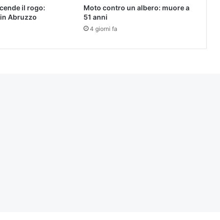
ccende il rogo:
Moto contro un albero: muore a
in Abruzzo
51 anni
4 giorni fa