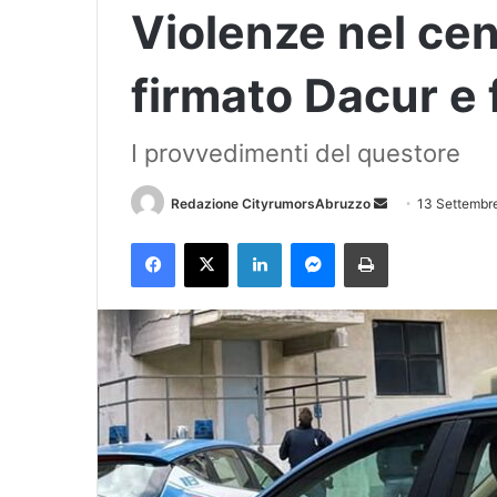
Violenze nel cent
firmato Dacur e f
I provvedimenti del questore
Redazione CityrumorsAbruzzo
I
13 Settembr
n
Facebook
X
LinkedIn
Messenger
Stampa
v
i
a
u
n
'
e
m
a
i