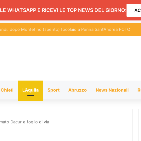
LE WHATSAPP E RICEVI LE TOP NEWS DEL GIORNO:
AC
 Emozioni in Musica con un concerto che infiamma il pubblico FOTO
Chieti
L’Aquila
Sport
Abruzzo
News Nazionali
R
rmato Dacur e foglio di via