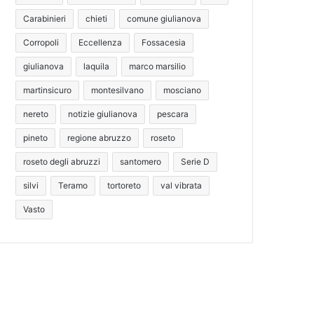
Carabinieri
chieti
comune giulianova
Corropoli
Eccellenza
Fossacesia
giulianova
laquila
marco marsilio
martinsicuro
montesilvano
mosciano
nereto
notizie giulianova
pescara
pineto
regione abruzzo
roseto
roseto degli abruzzi
santomero
Serie D
silvi
Teramo
tortoreto
val vibrata
Vasto