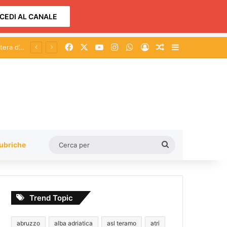
CEDI AL CANALE
Facebook
X
You Tube
Instagram
WhatsApp
Accedi
Un articolo a c
Barra lateral
Cerca
ubriche
per
Trend Topic
abruzzo
alba adriatica
asl teramo
atri