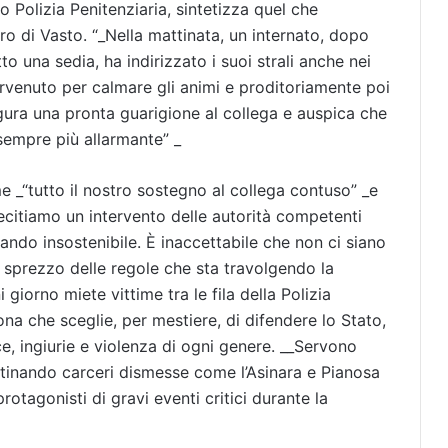
Polizia Penitenziaria, sintetizza quel che
ro di Vasto. “_Nella mattinata, un internato, dopo
o una sedia, ha indirizzato i suoi strali anche nei
tervenuto per calmare gli animi e proditoriamente poi
gura una pronta guarigione al collega e auspica che
sempre più allarmante” _
e _“tutto il nostro sostegno al collega contuso” _e
lecitiamo un intervento delle autorità competenti
tando insostenibile. È inaccettabile che non ci siano
 e sprezzo delle regole che sta travolgendo la
 giorno miete vittime tra le fila della Polizia
na che sceglie, per mestiere, di difendere lo Stato,
, ingiurie e violenza di ogni genere. __Servono
tinando carceri dismesse come l’Asinara e Pianosa
rotagonisti di gravi eventi critici durante la