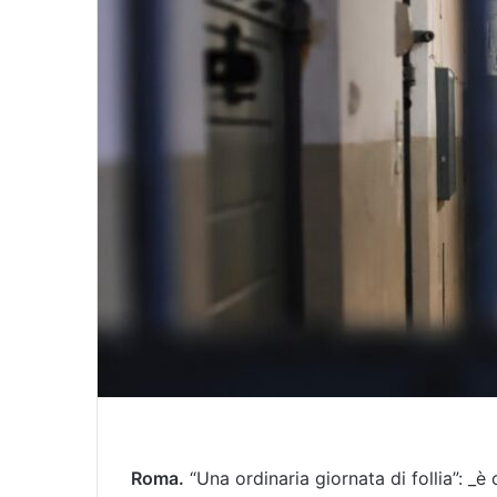
m
a
i
l
Roma.
“Una ordinaria giornata di follia”: