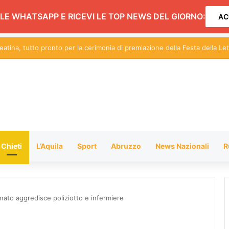
LE WHATSAPP E RICEVI LE TOP NEWS DEL GIORNO:
AC
zesi in Venezuela: l’appello del presidente Marsilio
Chieti
L’Aquila
Sport
Abruzzo
News Nazionali
R
rnato aggredisce poliziotto e infermiere