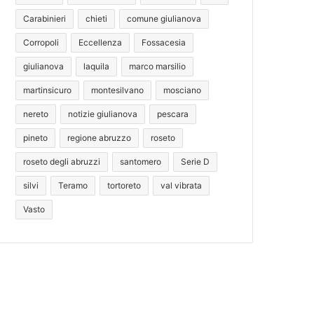
Carabinieri
chieti
comune giulianova
Corropoli
Eccellenza
Fossacesia
giulianova
laquila
marco marsilio
martinsicuro
montesilvano
mosciano
nereto
notizie giulianova
pescara
pineto
regione abruzzo
roseto
roseto degli abruzzi
santomero
Serie D
silvi
Teramo
tortoreto
val vibrata
Vasto