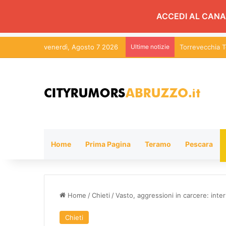
ACCEDI AL CANA
venerdì, Agosto 7 2026
Ultime notizie
Detenuti abruz
Home
Prima Pagina
Teramo
Pescara
Home
/
Chieti
/
Vasto, aggressioni in carcere: inte
Chieti