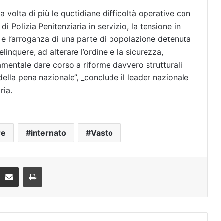
 volta di più le quotidiane difficoltà operative con
i Polizia Penitenziaria in servizio, la tensione in
za e l’arroganza di una parte di popolazione detenuta
linquere, ad alterare l’ordine e la sicurezza,
amentale dare corso a riforme davvero strutturali
della pena nazionale”, _conclude il leader nazionale
ria.
re
internato
Vasto
Condividi via mail
Stampa