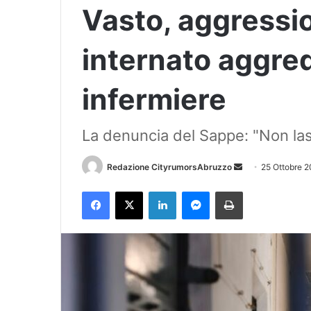
Vasto, aggressio
internato aggred
infermiere
La denuncia del Sappe: "Non lasc
Redazione CityrumorsAbruzzo
I
25 Ottobre 
n
Facebook
X
LinkedIn
Messenger
Stampa
v
i
a
u
n
'
e