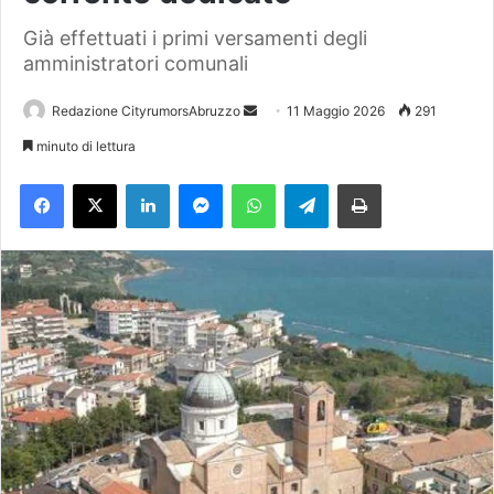
Già effettuati i primi versamenti degli
amministratori comunali
Redazione CityrumorsAbruzzo
I
11 Maggio 2026
291
n
minuto di lettura
v
Facebook
X
LinkedIn
Messenger
WhatsApp
Telegram
Stampa
i
a
u
n
'
e
m
a
i
l