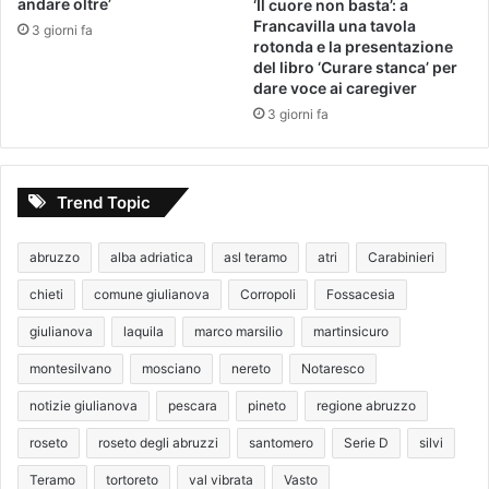
andare oltre’
‘Il cuore non basta’: a
Francavilla una tavola
3 giorni fa
rotonda e la presentazione
del libro ‘Curare stanca’ per
dare voce ai caregiver
3 giorni fa
Trend Topic
abruzzo
alba adriatica
asl teramo
atri
Carabinieri
chieti
comune giulianova
Corropoli
Fossacesia
giulianova
laquila
marco marsilio
martinsicuro
montesilvano
mosciano
nereto
Notaresco
notizie giulianova
pescara
pineto
regione abruzzo
roseto
roseto degli abruzzi
santomero
Serie D
silvi
Teramo
tortoreto
val vibrata
Vasto