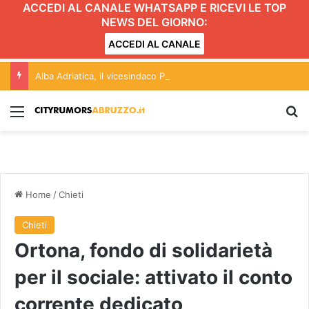
ACCEDI AL CANALE WHATSAPP E RICEVI LE TOP
NEWS DEL GIORNO:
ACCEDI AL CANALE
Alba Adriatica, il vicesindaco Pulcini: “Sulla rottamazione-quinquies ricostruzione fuorviante”
Menu
C
Home
/
Chieti
Chieti
Ortona, fondo di solidarietà
per il sociale: attivato il conto
corrente dedicato