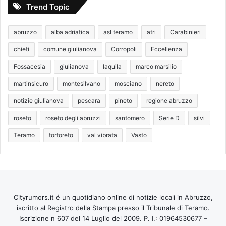
Trend Topic
abruzzo
alba adriatica
asl teramo
atri
Carabinieri
chieti
comune giulianova
Corropoli
Eccellenza
Fossacesia
giulianova
laquila
marco marsilio
martinsicuro
montesilvano
mosciano
nereto
notizie giulianova
pescara
pineto
regione abruzzo
roseto
roseto degli abruzzi
santomero
Serie D
silvi
Teramo
tortoreto
val vibrata
Vasto
Cityrumors.it é un quotidiano online di notizie locali in Abruzzo,
iscritto al Registro della Stampa presso il Tribunale di Teramo.
Iscrizione n 607 del 14 Luglio del 2009. P. I.: 01964530677 –