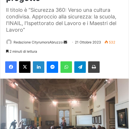
Il titolo è “Sicurezza 360: Verso una cultura
condivisa. Approccio alla sicurezza: la scuola,
l'INAIL, l'Ispettorato del Lavoro e i Maestri del
Lavoro”
Redazione CityrumorsAbruzzo
I
21 Ottobre 2023
532
n
2 minuti di lettura
v
Facebook
X
LinkedIn
Messenger
WhatsApp
Telegram
Stampa
i
a
u
n
'
e
m
a
i
l