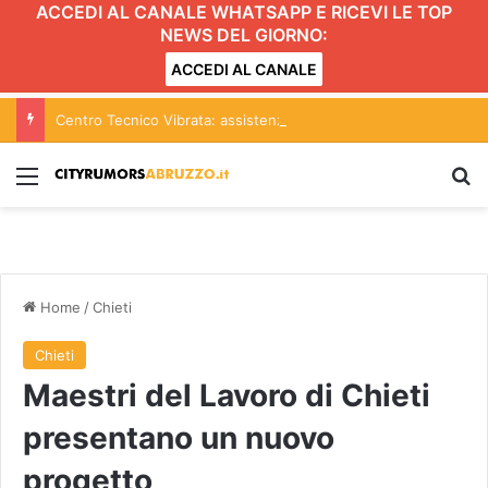
ACCEDI AL CANALE WHATSAPP E RICEVI LE TOP
NEWS DEL GIORNO:
ACCEDI AL CANALE
Centro Tecnico Vibrata: assistenza qualificata e ricambi originali per ogni elettrodomestico
Menu
C
Home
/
Chieti
Chieti
Maestri del Lavoro di Chieti
presentano un nuovo
progetto