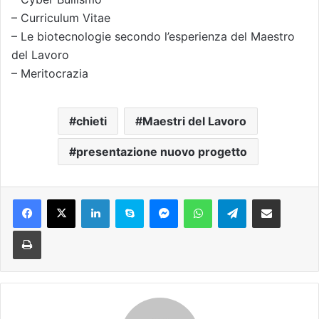
– Curriculum Vitae
– Le biotecnologie secondo l’esperienza del Maestro
del Lavoro
– Meritocrazia
chieti
Maestri del Lavoro
presentazione nuovo progetto
Facebook
X
LinkedIn
Skype
Messenger
WhatsApp
Telegram
Condividi via mail
Stampa