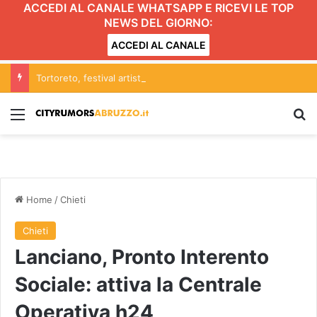
ACCEDI AL CANALE WHATSAPP E RICEVI LE TOP
NEWS DEL GIORNO:
ACCEDI AL CANALE
Tortoreto, festival artisti di strada: scattano limitazioni nella zona centrale del lungomare
Menu
C
Home
/
Chieti
Chieti
Lanciano, Pronto Interento
Sociale: attiva la Centrale
Operativa h24