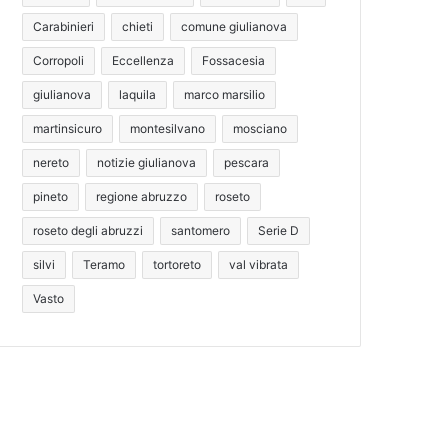
Carabinieri
chieti
comune giulianova
Corropoli
Eccellenza
Fossacesia
giulianova
laquila
marco marsilio
martinsicuro
montesilvano
mosciano
nereto
notizie giulianova
pescara
pineto
regione abruzzo
roseto
roseto degli abruzzi
santomero
Serie D
silvi
Teramo
tortoreto
val vibrata
Vasto