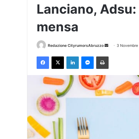
Lanciano, Adsu: a
mensa
Redazione CityrumorsAbruzzo
I
3 Novembre
n
Facebook
X
LinkedIn
Messenger
Stampa
v
i
a
u
n
'
e
m
a
i
l