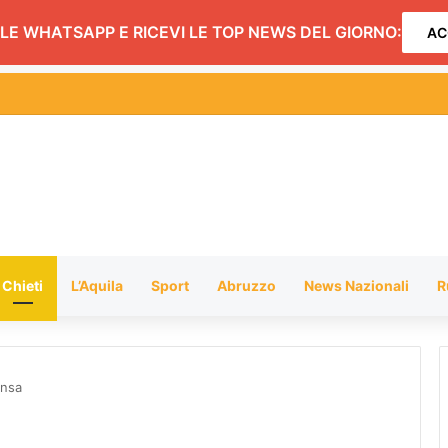
LE WHATSAPP E RICEVI LE TOP NEWS DEL GIORNO:
AC
lla stazione sono già secchi” FOTO
Chieti
L’Aquila
Sport
Abruzzo
News Nazionali
R
ensa