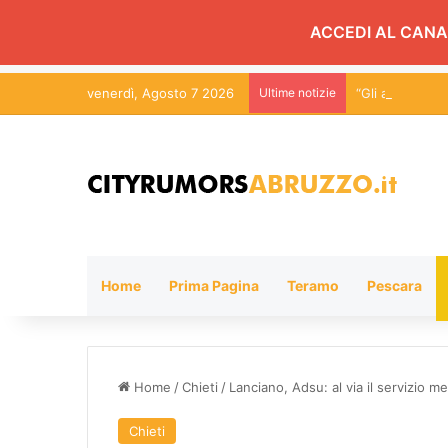
ACCEDI AL CANA
venerdì, Agosto 7 2026
Ultime notizie
“Gli alberi de
Home
Prima Pagina
Teramo
Pescara
Home
/
Chieti
/
Lanciano, Adsu: al via il servizio m
Chieti