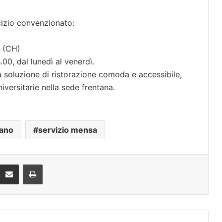
rcizio convenzionato:
o (CH)
.00, dal lunedì al venerdì.
una soluzione di ristorazione comoda e accessibile,
niversitarie nella sede frentana.
iano
servizio mensa
Condividi via mail
Stampa