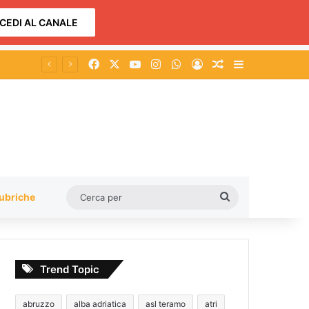
CEDI AL CANALE
Facebook
X
You Tube
Instagram
WhatsApp
Accedi
Un articolo a c
Barra lateral
Cerca
ubriche
per
Trend Topic
abruzzo
alba adriatica
asl teramo
atri