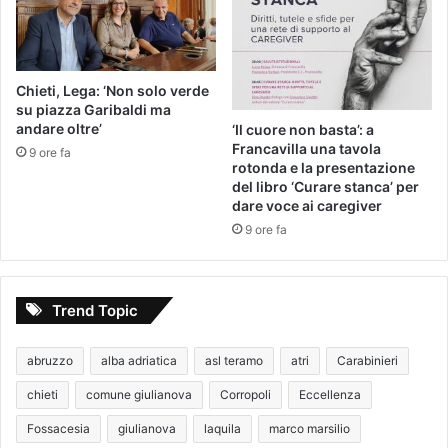
Chieti, Lega: ‘Non solo verde
su piazza Garibaldi ma
andare oltre’
‘Il cuore non basta’: a
Francavilla una tavola
9 ore fa
rotonda e la presentazione
del libro ‘Curare stanca’ per
dare voce ai caregiver
9 ore fa
Trend Topic
abruzzo
alba adriatica
asl teramo
atri
Carabinieri
chieti
comune giulianova
Corropoli
Eccellenza
Fossacesia
giulianova
laquila
marco marsilio