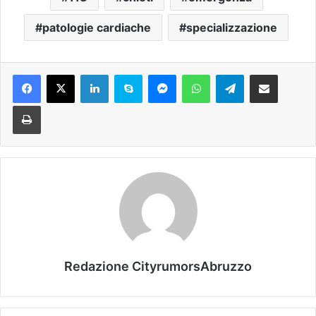
patologie cardiache
specializzazione
Facebook
X
LinkedIn
Skype
Messenger
WhatsApp
Telegram
Condividi via mail
Stampa
Redazione CityrumorsAbruzzo