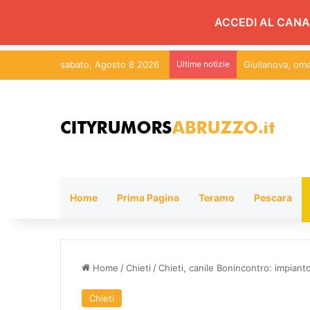
ACCEDI AL CANA
sabato, Agosto 8 2026
Ultime notizie
Studio Confeser
Home
Prima Pagina
Teramo
Pescara
Home
/
Chieti
/
Chieti, canile Bonincontro: impiant
Chieti