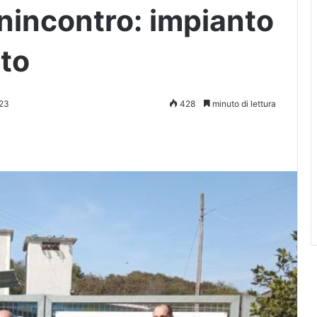
onincontro: impianto
ato
023
428
minuto di lettura