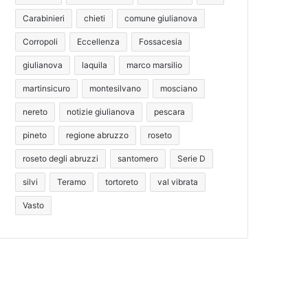
Carabinieri
chieti
comune giulianova
Corropoli
Eccellenza
Fossacesia
giulianova
laquila
marco marsilio
martinsicuro
montesilvano
mosciano
nereto
notizie giulianova
pescara
pineto
regione abruzzo
roseto
roseto degli abruzzi
santomero
Serie D
silvi
Teramo
tortoreto
val vibrata
Vasto