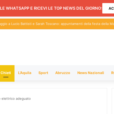
LE WHATSAPP E RICEVI LE TOP NEWS DEL GIORNO:
AC
centi sul Pil: in Abruzzo nel 2026 cresce dello 0,9%
Chieti
L’Aquila
Sport
Abruzzo
News Nazionali
R
o elettrico adeguato