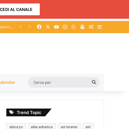
CEDI AL CANALE
Facebook
X
You Tube
Instagram
WhatsApp
Accedi
Un articolo a c
Barra lateral
Cerca
ubriche
per
Trend Topic
abruzzo
alba adriatica
asl teramo
atri