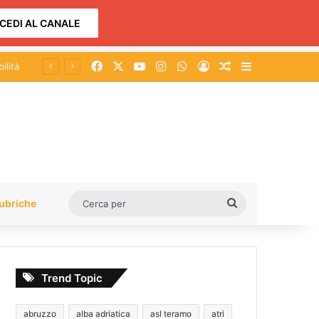
CEDI AL CANALE
Facebook
X
You Tube
Instagram
WhatsApp
Accedi
Un articolo a c
Barra lateral
Cerca
ubriche
per
Trend Topic
abruzzo
alba adriatica
asl teramo
atri