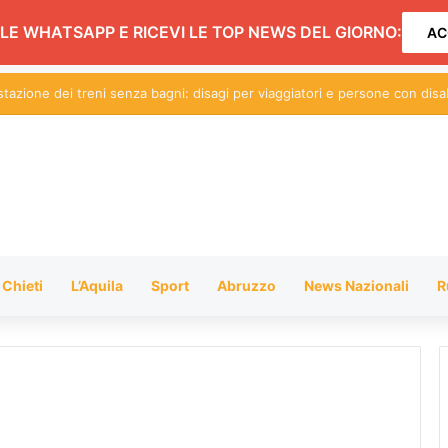
LE WHATSAPP E RICEVI LE TOP NEWS DEL GIORNO:
AC
 movida e Gattopardo: conferenza aperta alle forze politiche. L’incontro
Chieti
L’Aquila
Sport
Abruzzo
News Nazionali
R