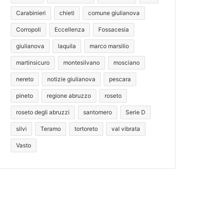
Carabinieri
chieti
comune giulianova
Corropoli
Eccellenza
Fossacesia
giulianova
laquila
marco marsilio
martinsicuro
montesilvano
mosciano
nereto
notizie giulianova
pescara
pineto
regione abruzzo
roseto
roseto degli abruzzi
santomero
Serie D
silvi
Teramo
tortoreto
val vibrata
Vasto