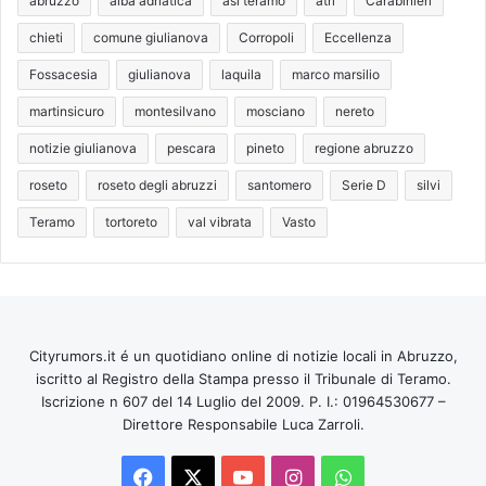
abruzzo
alba adriatica
asl teramo
atri
Carabinieri
chieti
comune giulianova
Corropoli
Eccellenza
Fossacesia
giulianova
laquila
marco marsilio
martinsicuro
montesilvano
mosciano
nereto
notizie giulianova
pescara
pineto
regione abruzzo
roseto
roseto degli abruzzi
santomero
Serie D
silvi
Teramo
tortoreto
val vibrata
Vasto
Cityrumors.it é un quotidiano online di notizie locali in Abruzzo,
iscritto al Registro della Stampa presso il Tribunale di Teramo.
Iscrizione n 607 del 14 Luglio del 2009. P. I.: 01964530677 –
Direttore Responsabile Luca Zarroli.
Facebook
X
You
Instagram
WhatsApp