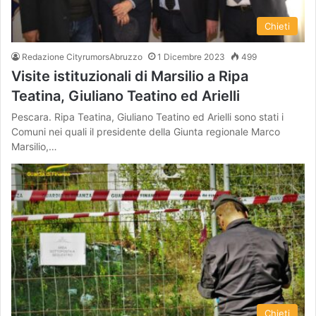
Chieti
Redazione CityrumorsAbruzzo
1 Dicembre 2023
499
Visite istituzionali di Marsilio a Ripa
Teatina, Giuliano Teatino ed Arielli
Pescara. Ripa Teatina, Giuliano Teatino ed Arielli sono stati i
Comuni nei quali il presidente della Giunta regionale Marco
Marsilio,…
Chieti