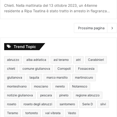
Chieti. Nella mattinata del 13 ottobre 2023, un 44enne
residente a Ripa Teatina è stato tratto in arresto in flagranza…
Prossima pagina
Trend Topic
abruzzo
alba adriatica
asl teramo
atri
Carabinieri
chieti
comune giulianova
Corropoli
Fossacesia
giulianova
laquila
marco marsilio
martinsicuro
montesilvano
mosciano
nereto
Notaresco
notizie giulianova
pescara
pineto
regione abruzzo
roseto
roseto degli abruzzi
santomero
Serie D
silvi
Teramo
tortoreto
val vibrata
Vasto