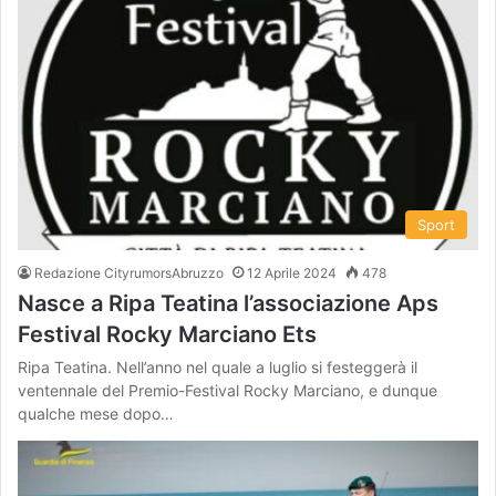
Sport
Redazione CityrumorsAbruzzo
12 Aprile 2024
478
Nasce a Ripa Teatina l’associazione Aps
Festival Rocky Marciano Ets
Ripa Teatina. Nell’anno nel quale a luglio si festeggerà il
ventennale del Premio-Festival Rocky Marciano, e dunque
qualche mese dopo…