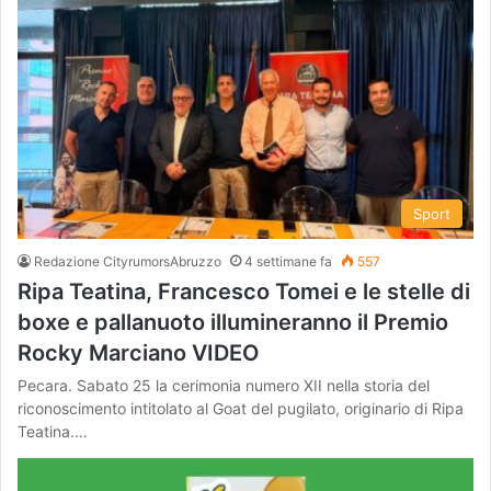
Sport
Redazione CityrumorsAbruzzo
4 settimane fa
557
Ripa Teatina, Francesco Tomei e le stelle di
boxe e pallanuoto illumineranno il Premio
Rocky Marciano VIDEO
Pecara. Sabato 25 la cerimonia numero XII nella storia del
riconoscimento intitolato al Goat del pugilato, originario di Ripa
Teatina.…