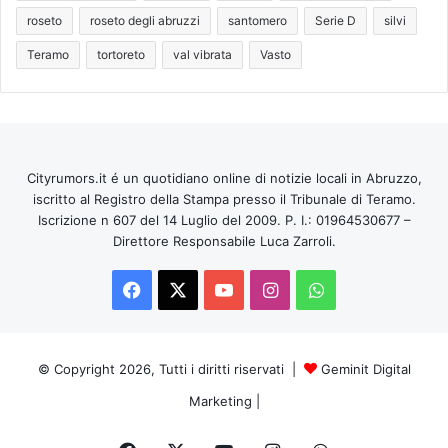
roseto
roseto degli abruzzi
santomero
Serie D
silvi
Teramo
tortoreto
val vibrata
Vasto
Cityrumors.it é un quotidiano online di notizie locali in Abruzzo,
iscritto al Registro della Stampa presso il Tribunale di Teramo.
Iscrizione n 607 del 14 Luglio del 2009. P. I.: 01964530677 –
Direttore Responsabile Luca Zarroli.
Facebook
X
You
Instagram
WhatsApp
Tube
© Copyright 2026, Tutti i diritti riservati |
Geminit Digital
Marketing
|