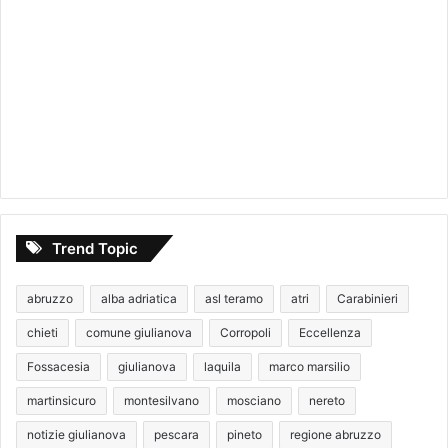
Trend Topic
abruzzo
alba adriatica
asl teramo
atri
Carabinieri
chieti
comune giulianova
Corropoli
Eccellenza
Fossacesia
giulianova
laquila
marco marsilio
martinsicuro
montesilvano
mosciano
nereto
notizie giulianova
pescara
pineto
regione abruzzo