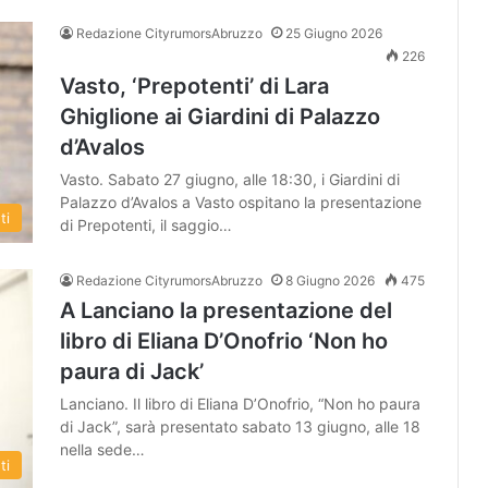
Redazione CityrumorsAbruzzo
25 Giugno 2026
226
Vasto, ‘Prepotenti’ di Lara
Ghiglione ai Giardini di Palazzo
d’Avalos
Vasto. Sabato 27 giugno, alle 18:30, i Giardini di
Palazzo d’Avalos a Vasto ospitano la presentazione
ti
di Prepotenti, il saggio…
Redazione CityrumorsAbruzzo
8 Giugno 2026
475
A Lanciano la presentazione del
libro di Eliana D’Onofrio ‘Non ho
paura di Jack’
Lanciano. Il libro di Eliana D’Onofrio, “Non ho paura
di Jack”, sarà presentato sabato 13 giugno, alle 18
nella sede…
ti