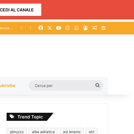
CEDI AL CANALE
Facebook
X
You Tube
Instagram
WhatsApp
Accedi
Un articolo a c
Barra lateral
Cerca
ubriche
per
Trend Topic
abruzzo
alba adriatica
asl teramo
atri