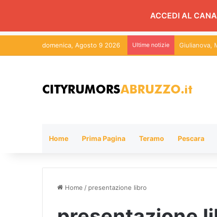
ACCEDI AL CANA
domenica, Agosto 9 2026
Ultime notizie
Roseto, 130 
Home
Prima Pagina
Teramo
Pescara
Home
/
presentazione libro
presentazione li