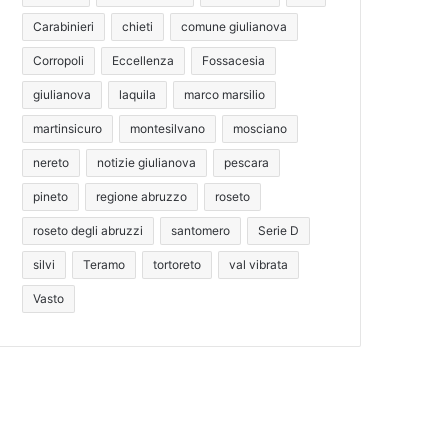
Carabinieri
chieti
comune giulianova
Corropoli
Eccellenza
Fossacesia
giulianova
laquila
marco marsilio
martinsicuro
montesilvano
mosciano
nereto
notizie giulianova
pescara
pineto
regione abruzzo
roseto
roseto degli abruzzi
santomero
Serie D
silvi
Teramo
tortoreto
val vibrata
Vasto