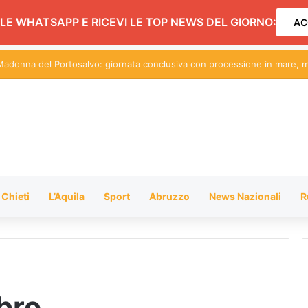
LE WHATSAPP E RICEVI LE TOP NEWS DEL GIORNO:
AC
auto in esposizione per “Sulle strade di Rosburgo”
Chieti
L’Aquila
Sport
Abruzzo
News Nazionali
R
bro