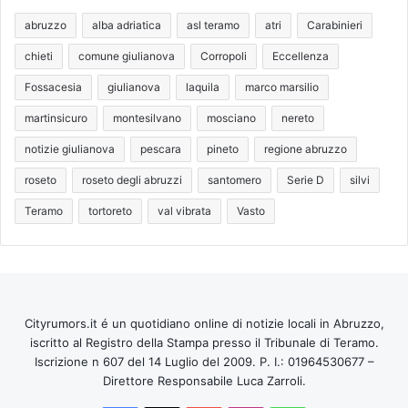
abruzzo
alba adriatica
asl teramo
atri
Carabinieri
chieti
comune giulianova
Corropoli
Eccellenza
Fossacesia
giulianova
laquila
marco marsilio
martinsicuro
montesilvano
mosciano
nereto
notizie giulianova
pescara
pineto
regione abruzzo
roseto
roseto degli abruzzi
santomero
Serie D
silvi
Teramo
tortoreto
val vibrata
Vasto
Cityrumors.it é un quotidiano online di notizie locali in Abruzzo,
iscritto al Registro della Stampa presso il Tribunale di Teramo.
Iscrizione n 607 del 14 Luglio del 2009. P. I.: 01964530677 –
Direttore Responsabile Luca Zarroli.