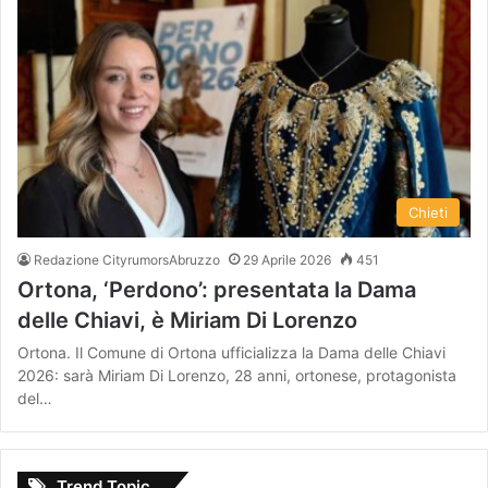
Chieti
Redazione CityrumorsAbruzzo
29 Aprile 2026
451
Ortona, ‘Perdono’: presentata la Dama
delle Chiavi, è Miriam Di Lorenzo
Ortona. Il Comune di Ortona ufficializza la Dama delle Chiavi
2026: sarà Miriam Di Lorenzo, 28 anni, ortonese, protagonista
del…
Trend Topic