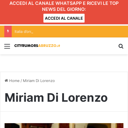
ACCEDI AL CANALE WHATSAPP E RICEVI LE TOP
NEWS DEL GIORNO:
ACCEDI AL CANALE
Italia d’oro nella marcia al Mondiale under20 con l’abruzzese Serena Di Fabio
Menu
C
Home
/
Miriam Di Lorenzo
Miriam Di Lorenzo