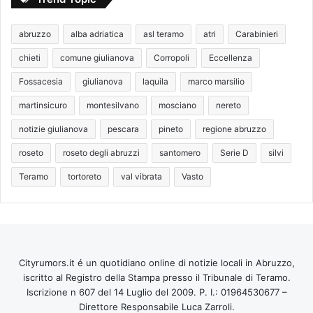
abruzzo
alba adriatica
asl teramo
atri
Carabinieri
chieti
comune giulianova
Corropoli
Eccellenza
Fossacesia
giulianova
laquila
marco marsilio
martinsicuro
montesilvano
mosciano
nereto
notizie giulianova
pescara
pineto
regione abruzzo
roseto
roseto degli abruzzi
santomero
Serie D
silvi
Teramo
tortoreto
val vibrata
Vasto
Cityrumors.it é un quotidiano online di notizie locali in Abruzzo,
iscritto al Registro della Stampa presso il Tribunale di Teramo.
Iscrizione n 607 del 14 Luglio del 2009. P. I.: 01964530677 –
Direttore Responsabile Luca Zarroli.