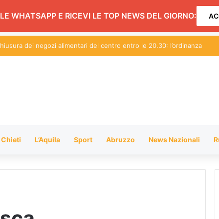
LE WHATSAPP E RICEVI LE TOP NEWS DEL GIORNO:
AC
hiusura dei negozi alimentari del centro entro le 20.30: l’ordinanza
Chieti
L’Aquila
Sport
Abruzzo
News Nazionali
R
esca