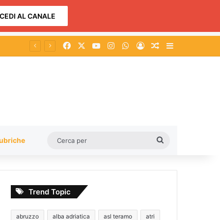
CEDI AL CANALE
Facebook
X
You Tube
Instagram
WhatsApp
Accedi
Un articolo a c
Barra lateral
Cerca
ubriche
per
Trend Topic
abruzzo
alba adriatica
asl teramo
atri