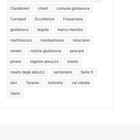
Carabinieri
chieti
comune giulianova
Corropoli
Eccellenza
Fossacesia
giulianova
laquila
marco marsilio
martinsicuro
montesilvano
mosciano
nereto
notizie giulianova
pescara
pineto
regione abruzzo
roseto
roseto degli abruzzi
santomero
Serie D
silvi
Teramo
tortoreto
val vibrata
Vasto