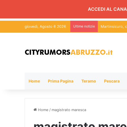
ACCEDI AL CANA
giovedì, Agosto 6 2026
Ultime notizie
Martinsicuro, c
Home
Prima Pagina
Teramo
Pescara
Home
/
magistrato maresca
magistrato mar