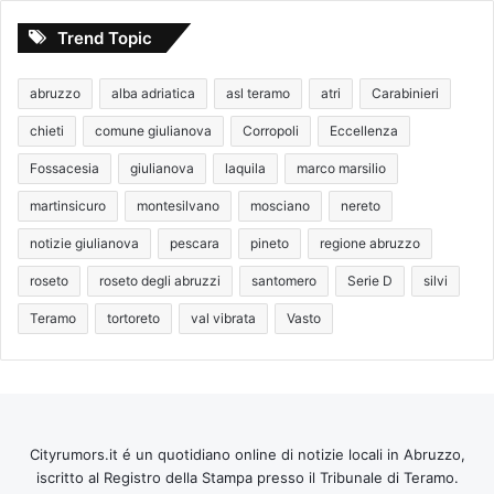
Trend Topic
abruzzo
alba adriatica
asl teramo
atri
Carabinieri
chieti
comune giulianova
Corropoli
Eccellenza
Fossacesia
giulianova
laquila
marco marsilio
martinsicuro
montesilvano
mosciano
nereto
notizie giulianova
pescara
pineto
regione abruzzo
roseto
roseto degli abruzzi
santomero
Serie D
silvi
Teramo
tortoreto
val vibrata
Vasto
Cityrumors.it é un quotidiano online di notizie locali in Abruzzo,
iscritto al Registro della Stampa presso il Tribunale di Teramo.