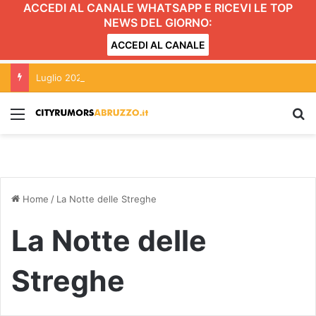
ACCEDI AL CANALE WHATSAPP E RICEVI LE TOP
NEWS DEL GIORNO:
ACCEDI AL CANALE
Luglio 2026: caldo anomalo e poche piogge in Abruzzo secondo OsservaTE
Menu
C
Home
/
La Notte delle Streghe
La Notte delle
Streghe