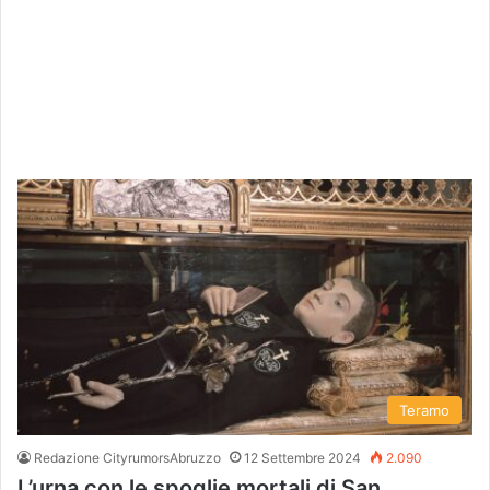
Teramo
Redazione CityrumorsAbruzzo
12 Settembre 2024
2.090
L’urna con le spoglie mortali di San