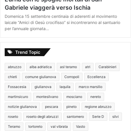
Gabriele viaggerà verso Ischia
Domenica 15 settembre centinaia di aderenti al movimento
laicale “Amici di Gesù crocifisso” si incontreranno al santuario
per l’annuale giornata…
Trend Topic
abruzzo
alba adriatica
asl teramo
atri
Carabinieri
chieti
comune giulianova
Corropoli
Eccellenza
Fossacesia
giulianova
laquila
marco marsilio
martinsicuro
montesilvano
mosciano
nereto
notizie giulianova
pescara
pineto
regione abruzzo
roseto
roseto degli abruzzi
santomero
Serie D
silvi
Teramo
tortoreto
val vibrata
Vasto