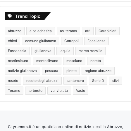
Trend Topic
abruzzo
alba adriatica
asl teramo
atri
Carabinieri
chieti
comune giulianova
Corropoli
Eccellenza
Fossacesia
giulianova
laquila
marco marsilio
martinsicuro
montesilvano
mosciano
nereto
notizie giulianova
pescara
pineto
regione abruzzo
roseto
roseto degli abruzzi
santomero
Serie D
silvi
Teramo
tortoreto
val vibrata
Vasto
Cityrumors.it é un quotidiano online di notizie locali in Abruzzo,