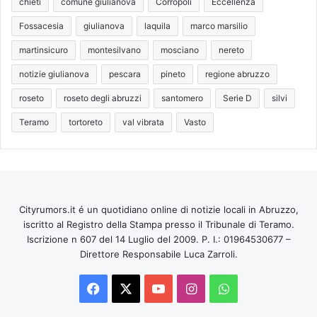
chieti
comune giulianova
Corropoli
Eccellenza
Fossacesia
giulianova
laquila
marco marsilio
martinsicuro
montesilvano
mosciano
nereto
notizie giulianova
pescara
pineto
regione abruzzo
roseto
roseto degli abruzzi
santomero
Serie D
silvi
Teramo
tortoreto
val vibrata
Vasto
Cityrumors.it é un quotidiano online di notizie locali in Abruzzo,
iscritto al Registro della Stampa presso il Tribunale di Teramo.
Iscrizione n 607 del 14 Luglio del 2009. P. I.: 01964530677 –
Direttore Responsabile Luca Zarroli.
Facebook
X
You
Instagram
WhatsApp
Tube