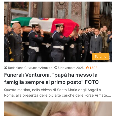
Teramo
Redazione CityrumorsAbruzzo
5 Novembre 2025
1.603
Funerali Venturoni, “papà ha messo la
famiglia sempre al primo posto” FOTO
Questa mattina, nella chiesa di Santa Maria degli Angeli a
Roma, alla presenza delle più alte cariche delle Forze Armate,…