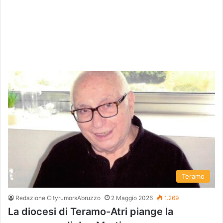
Teramo
Redazione CityrumorsAbruzzo
2 Maggio 2026
1.269
La diocesi di Teramo-Atri piange la