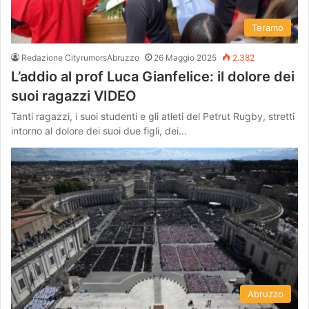
Teramo
Redazione CityrumorsAbruzzo
26 Maggio 2025
2.382
L’addio al prof Luca Gianfelice: il dolore dei
suoi ragazzi VIDEO
Tanti ragazzi, i suoi studenti e gli atleti del Petrut Rugby, stretti
intorno al dolore dei suoi due figli, dei…
Abruzzo