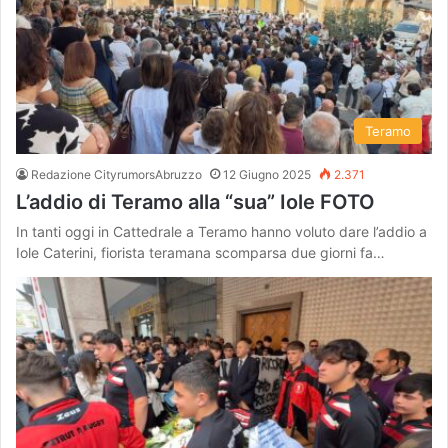
Teramo
Redazione CityrumorsAbruzzo
12 Giugno 2025
2.371
L’addio di Teramo alla “sua” Iole FOTO
In tanti oggi in Cattedrale a Teramo hanno voluto dare l’addio a
Iole Caterini, fiorista teramana scomparsa due giorni fa…