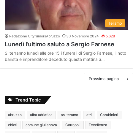
Teramo
Redazione CityrumorsAbruzzo
30 Novembre 2024
5.628
Lunedì l’ultimo saluto a Sergio Farnese
Si terranno lunedì alle ore 15 i funerali di Sergio Farnese, il noto
barista e imprenditore deceduto questa mattina a…
Prossima pagina
Trend Topic
abruzzo
alba adriatica
asl teramo
atri
Carabinieri
chieti
comune giulianova
Corropoli
Eccellenza