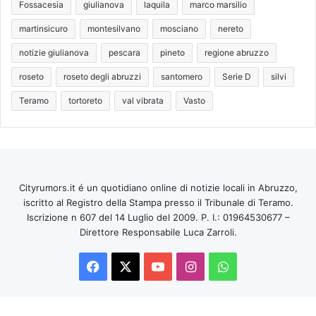
Fossacesia
giulianova
laquila
marco marsilio
martinsicuro
montesilvano
mosciano
nereto
notizie giulianova
pescara
pineto
regione abruzzo
roseto
roseto degli abruzzi
santomero
Serie D
silvi
Teramo
tortoreto
val vibrata
Vasto
Cityrumors.it é un quotidiano online di notizie locali in Abruzzo,
iscritto al Registro della Stampa presso il Tribunale di Teramo.
Iscrizione n 607 del 14 Luglio del 2009. P. I.: 01964530677 –
Direttore Responsabile Luca Zarroli.
Facebook
X
You
Instagram
WhatsApp
Tube