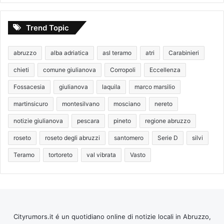
Trend Topic
abruzzo
alba adriatica
asl teramo
atri
Carabinieri
chieti
comune giulianova
Corropoli
Eccellenza
Fossacesia
giulianova
laquila
marco marsilio
martinsicuro
montesilvano
mosciano
nereto
notizie giulianova
pescara
pineto
regione abruzzo
roseto
roseto degli abruzzi
santomero
Serie D
silvi
Teramo
tortoreto
val vibrata
Vasto
Cityrumors.it é un quotidiano online di notizie locali in Abruzzo,