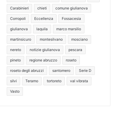
Carabinieri
chieti
comune giulianova
Corropoli
Eccellenza
Fossacesia
giulianova
laquila
marco marsilio
martinsicuro
montesilvano
mosciano
nereto
notizie giulianova
pescara
pineto
regione abruzzo
roseto
roseto degli abruzzi
santomero
Serie D
silvi
Teramo
tortoreto
val vibrata
Vasto