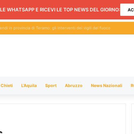
LE WHATSAPP E RICEVI LE TOP NEWS DEL GIORNO:
AC
hiusura dei negozi alimentari del centro entro le 20.30: l’ordinanza
Chieti
L’Aquila
Sport
Abruzzo
News Nazionali
R
s