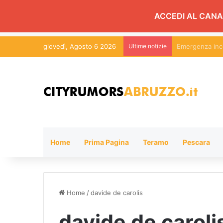
ACCEDI AL CANA
giovedì, Agosto 6 2026
Ultime notizie
Martinsicuro, c
Home
Prima Pagina
Teramo
Pescara
Home
/
davide de carolis
davide de caroli