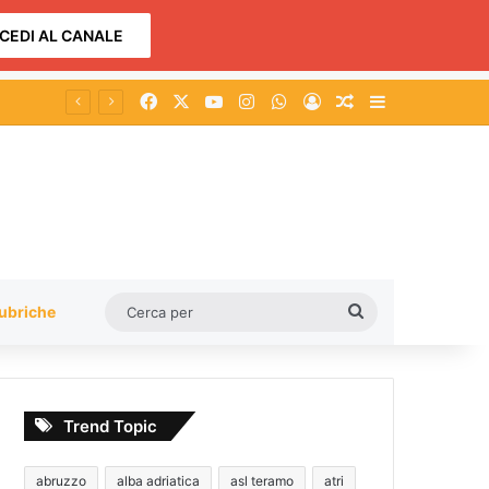
CEDI AL CANALE
Facebook
X
You Tube
Instagram
WhatsApp
Accedi
Un articolo a c
Barra lateral
Cerca
ubriche
per
Trend Topic
abruzzo
alba adriatica
asl teramo
atri