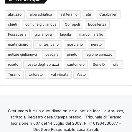
abruzzo
alba adriatica
asl teramo
atri
Carabinieri
chieti
comune giulianova
Corropoli
Eccellenza
Fossacesia
giulianova
laquila
marco marsilio
martinsicuro
montesilvano
mosciano
nereto
notizie giulianova
pescara
pineto
regione abruzzo
roseto
roseto degli abruzzi
santomero
Serie D
silvi
Teramo
tortoreto
val vibrata
Vasto
Cityrumors.it é un quotidiano online di notizie locali in Abruzzo,
iscritto al Registro della Stampa presso il Tribunale di Teramo.
Iscrizione n 607 del 14 Luglio del 2009. P. I.: 01964530677 –
Direttore Responsabile Luca Zarroli.