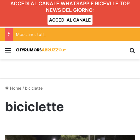
ACCEDI AL CANALE WHATSAPP E RICEVI LE TOP
NEWS DEL GIORNO:
ACCEDI AL CANALE
Mosciano, tutto pronto per la nuova edizione di “Voci dal Medioevo”
Menu
C
Home
/
biciclette
biciclette