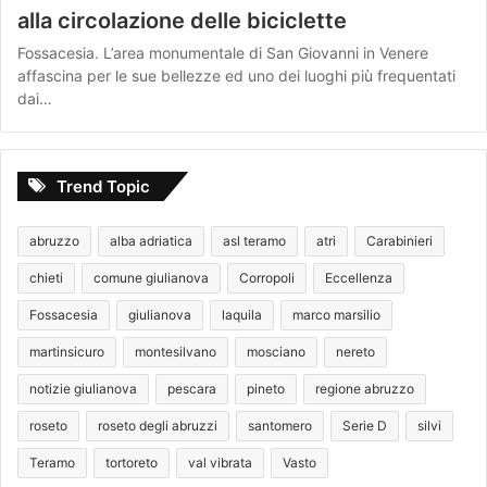
alla circolazione delle biciclette
Fossacesia. L’area monumentale di San Giovanni in Venere
affascina per le sue bellezze ed uno dei luoghi più frequentati
dai…
Trend Topic
abruzzo
alba adriatica
asl teramo
atri
Carabinieri
chieti
comune giulianova
Corropoli
Eccellenza
Fossacesia
giulianova
laquila
marco marsilio
martinsicuro
montesilvano
mosciano
nereto
notizie giulianova
pescara
pineto
regione abruzzo
roseto
roseto degli abruzzi
santomero
Serie D
silvi
Teramo
tortoreto
val vibrata
Vasto