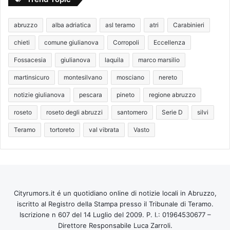
abruzzo
alba adriatica
asl teramo
atri
Carabinieri
chieti
comune giulianova
Corropoli
Eccellenza
Fossacesia
giulianova
laquila
marco marsilio
martinsicuro
montesilvano
mosciano
nereto
notizie giulianova
pescara
pineto
regione abruzzo
roseto
roseto degli abruzzi
santomero
Serie D
silvi
Teramo
tortoreto
val vibrata
Vasto
Cityrumors.it é un quotidiano online di notizie locali in Abruzzo,
iscritto al Registro della Stampa presso il Tribunale di Teramo.
Iscrizione n 607 del 14 Luglio del 2009. P. I.: 01964530677 –
Direttore Responsabile Luca Zarroli.