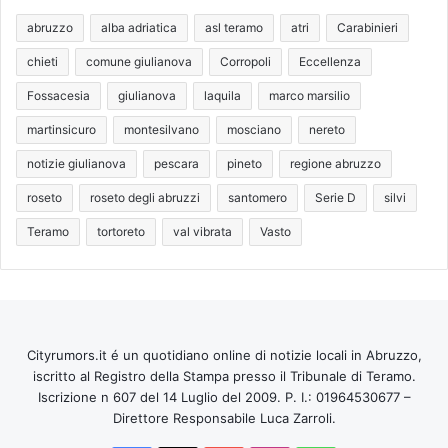
abruzzo
alba adriatica
asl teramo
atri
Carabinieri
chieti
comune giulianova
Corropoli
Eccellenza
Fossacesia
giulianova
laquila
marco marsilio
martinsicuro
montesilvano
mosciano
nereto
notizie giulianova
pescara
pineto
regione abruzzo
roseto
roseto degli abruzzi
santomero
Serie D
silvi
Teramo
tortoreto
val vibrata
Vasto
Cityrumors.it é un quotidiano online di notizie locali in Abruzzo,
iscritto al Registro della Stampa presso il Tribunale di Teramo.
Iscrizione n 607 del 14 Luglio del 2009. P. I.: 01964530677 –
Direttore Responsabile Luca Zarroli.