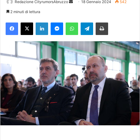
Redazione CityrumorsAbruzzo
I
18 Gennaio 2024
542
n
2 minuti di lettura
v
Facebook
X
LinkedIn
Messenger
WhatsApp
Telegram
Stampa
i
a
u
n
'
e
m
a
i
l