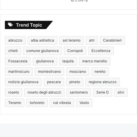
5 ore fa
Trend Topic
abruzzo
alba adriatica
asl teramo
atri
Carabinieri
chieti
comune giulianova
Corropoli
Eccellenza
Fossacesia
giulianova
laquila
marco marsilio
martinsicuro
montesilvano
mosciano
nereto
notizie giulianova
pescara
pineto
regione abruzzo
roseto
roseto degli abruzzi
santomero
Serie D
silvi
Teramo
tortoreto
val vibrata
Vasto