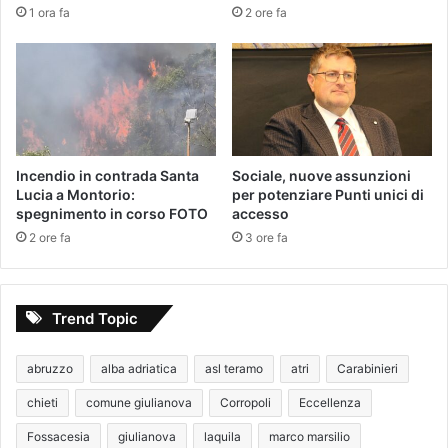
1 ora fa
2 ore fa
Incendio in contrada Santa
Sociale, nuove assunzioni
Lucia a Montorio:
per potenziare Punti unici di
spegnimento in corso FOTO
accesso
2 ore fa
3 ore fa
Trend Topic
abruzzo
alba adriatica
asl teramo
atri
Carabinieri
chieti
comune giulianova
Corropoli
Eccellenza
Fossacesia
giulianova
laquila
marco marsilio