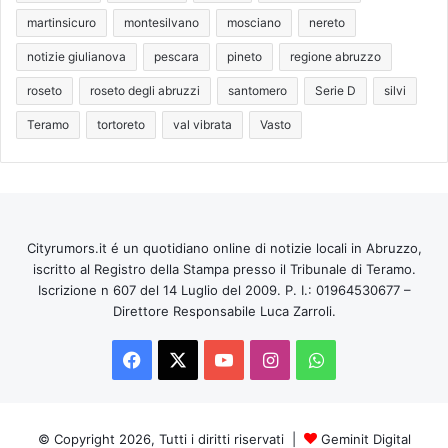
martinsicuro
montesilvano
mosciano
nereto
notizie giulianova
pescara
pineto
regione abruzzo
roseto
roseto degli abruzzi
santomero
Serie D
silvi
Teramo
tortoreto
val vibrata
Vasto
Cityrumors.it é un quotidiano online di notizie locali in Abruzzo,
iscritto al Registro della Stampa presso il Tribunale di Teramo.
Iscrizione n 607 del 14 Luglio del 2009. P. I.: 01964530677 –
Direttore Responsabile Luca Zarroli.
Facebook
X
You
Instagram
WhatsApp
Tube
© Copyright 2026, Tutti i diritti riservati |
Geminit Digital