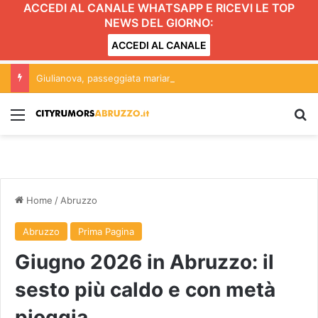
ACCEDI AL CANALE WHATSAPP E RICEVI LE TOP
NEWS DEL GIORNO:
ACCEDI AL CANALE
Giulianova, passeggiata mariana per la festa del Portosalvo
Menu
C
Home
/
Abruzzo
Abruzzo
Prima Pagina
Giugno 2026 in Abruzzo: il
sesto più caldo e con metà
pioggia