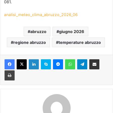
081.
analisi_meteo_clima_abruzzo_2026_06
abruzzo
giugno 2026
regione abruzzo
temperature abruzzo
Facebook
X
LinkedIn
Skype
Messenger
WhatsApp
Telegram
Condividi via mail
Stampa