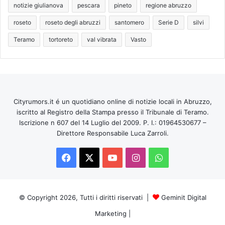
notizie giulianova
pescara
pineto
regione abruzzo
roseto
roseto degli abruzzi
santomero
Serie D
silvi
Teramo
tortoreto
val vibrata
Vasto
Cityrumors.it é un quotidiano online di notizie locali in Abruzzo,
iscritto al Registro della Stampa presso il Tribunale di Teramo.
Iscrizione n 607 del 14 Luglio del 2009. P. I.: 01964530677 –
Direttore Responsabile Luca Zarroli.
Facebook
X
You
Instagram
WhatsApp
Tube
© Copyright 2026, Tutti i diritti riservati |
Geminit Digital
Marketing
|