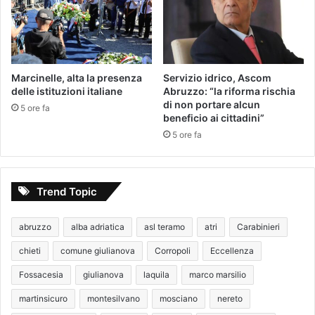
Marcinelle, alta la presenza
Servizio idrico, Ascom
delle istituzioni italiane
Abruzzo: “la riforma rischia
di non portare alcun
5 ore fa
beneficio ai cittadini”
5 ore fa
Trend Topic
abruzzo
alba adriatica
asl teramo
atri
Carabinieri
chieti
comune giulianova
Corropoli
Eccellenza
Fossacesia
giulianova
laquila
marco marsilio
martinsicuro
montesilvano
mosciano
nereto