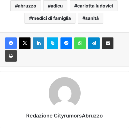
abruzzo
adicu
carlotta ludovici
medici di famiglia
sanità
Facebook
X
LinkedIn
Skype
Messenger
WhatsApp
Telegram
Condividi via mail
Stampa
Redazione CityrumorsAbruzzo