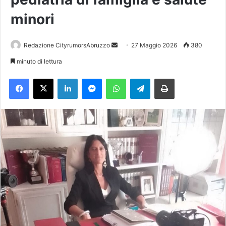
minori
Redazione CityrumorsAbruzzo
I
27 Maggio 2026
380
n
minuto di lettura
v
Facebook
X
LinkedIn
Messenger
WhatsApp
Telegram
Stampa
i
a
u
n
'
e
m
a
i
l