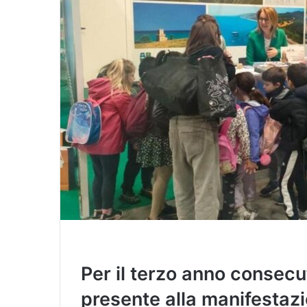
i
l
Per il terzo anno consecu
presente alla manifestazio