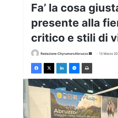
Fa’ la cosa gius
presente alla fi
critico e stili di v
Redazione CityrumorsAbruzzo
I
13 Marzo 20
n
Facebook
X
LinkedIn
Messenger
Stampa
v
i
a
u
n
'
e
m
a