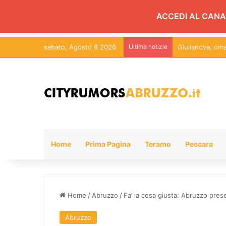
ACCEDI AL CANA
sabato, Agosto 8 2026
Ultime notizie
Studio Confeser
Home
Prima Pagina
Teramo
Pescara
Home
/
Abruzzo
/
Fa’ la cosa giusta: Abruzzo presen
Abruzzo