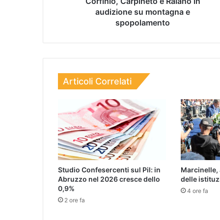
Corfinio, Carpineto e Raiano in
audizione su montagna e
spopolamento
Articoli Correlati
Studio Confesercenti sul Pil: in
Marcinelle, 
Abruzzo nel 2026 cresce dello
delle istituz
0,9%
4 ore fa
2 ore fa