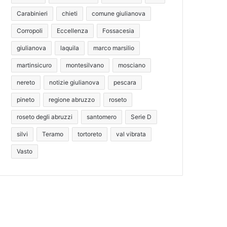
Carabinieri
chieti
comune giulianova
Corropoli
Eccellenza
Fossacesia
giulianova
laquila
marco marsilio
martinsicuro
montesilvano
mosciano
nereto
notizie giulianova
pescara
pineto
regione abruzzo
roseto
roseto degli abruzzi
santomero
Serie D
silvi
Teramo
tortoreto
val vibrata
Vasto