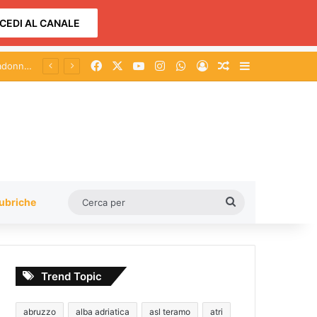
CEDI AL CANALE
Facebook
X
You Tube
Instagram
WhatsApp
Accedi
Un articolo a c
Barra lateral
Cerca
ubriche
per
Trend Topic
abruzzo
alba adriatica
asl teramo
atri