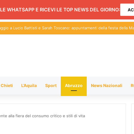
LE WHATSAPP E RICEVI LE TOP NEWS DEL GIORNO:
AC
centi sul Pil: in Abruzzo nel 2026 cresce dello 0,9%
Chieti
L’Aquila
Sport
Abruzzo
News Nazionali
R
te alla fiera del consumo critico e stili di vita