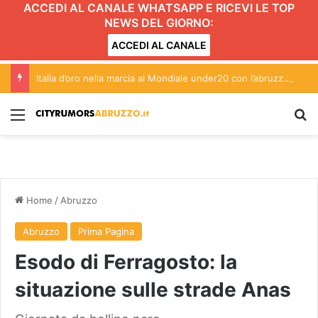
ACCEDI AL CANALE WHATSAPP E RICEVI LE TOP
NEWS DEL GIORNO:
ACCEDI AL CANALE
Italia d’oro nella marcia al Mondiale under20 con l’abruzzese Serena Di Fabio
Menu
C
Home
/
Abruzzo
Abruzzo
Prima Pagina
Esodo di Ferragosto: la
situazione sulle strade Anas