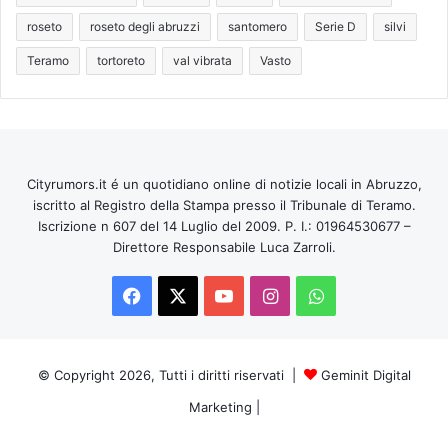
roseto
roseto degli abruzzi
santomero
Serie D
silvi
Teramo
tortoreto
val vibrata
Vasto
Cityrumors.it é un quotidiano online di notizie locali in Abruzzo,
iscritto al Registro della Stampa presso il Tribunale di Teramo.
Iscrizione n 607 del 14 Luglio del 2009. P. I.: 01964530677 –
Direttore Responsabile Luca Zarroli.
Facebook
X
You
Instagram
WhatsApp
Tube
© Copyright 2026, Tutti i diritti riservati |
Geminit Digital
Marketing
|