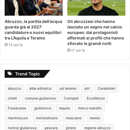
Abruzzo, la partita dell’acqua
Gli abruzzesi che hanno
guarda già al 2027:
lasciato un segno nel calcio
candidature e nuovi equilibri
europeo: dai protagonisti
tra L’Aquila e Teramo
affermati ai profili che hanno
sfiorato le grandi notti
13 ore fa
17 ore fa
Trend Topic
abruzzo
alba adriatica
asl teramo
atri
Carabinieri
chieti
comune giulianova
Corropoli
Eccellenza
Fossacesia
giulianova
laquila
marco marsilio
martinsicuro
montesilvano
mosciano
nereto
notizie giulianova
pescara
pineto
regione abruzzo