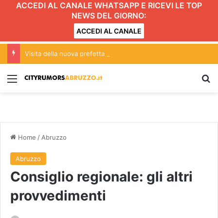
ACCEDI AL CANALE WHATSAPP E RICEVI LE TOP
NEWS DEL GIORNO:
ACCEDI AL CANALE
Visita della nuova prefetta nella Asl di Teramo
Menu
C
Home
/
Abruzzo
Abruzzo
Consiglio regionale: gli altri
provvedimenti