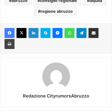
abruzzo
consiglio regionale
laquila
regione abruzzo
Facebook
X
LinkedIn
Skype
Messenger
WhatsApp
Telegram
Condividi via mail
Stampa
Redazione CityrumorsAbruzzo