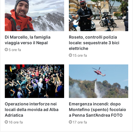
Di Marcello, la famiglia
Roseto, controlli polizia
viaggia verso il Nepal
locale: sequestrate 3 bici
elettriche
5 ore fa
15 ore fa
Operazione interforze nei
Emergenza incendi: dopo
locali della movida ad Alba
Montefino (spento) focolaio
Adriatica
a Penna Sant’Andrea FOTO
16 ore fa
17 ore fa