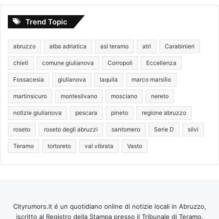
Trend Topic
abruzzo
alba adriatica
asl teramo
atri
Carabinieri
chieti
comune giulianova
Corropoli
Eccellenza
Fossacesia
giulianova
laquila
marco marsilio
martinsicuro
montesilvano
mosciano
nereto
notizie giulianova
pescara
pineto
regione abruzzo
roseto
roseto degli abruzzi
santomero
Serie D
silvi
Teramo
tortoreto
val vibrata
Vasto
Cityrumors.it é un quotidiano online di notizie locali in Abruzzo,
iscritto al Registro della Stampa presso il Tribunale di Teramo.