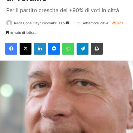
Per il partito crescita del +90% di voti in città
Redazione CityrumorsAbruzzo
I
11 Settembre 2024
823
n
minuto di lettura
v
Facebook
X
LinkedIn
Messenger
WhatsApp
Telegram
Stampa
i
a
u
n
'
e
m
a
i
l