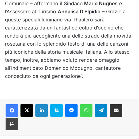
Comunale – affermano il Sindaco
Mario Nugnes
e
l’Assessore al Turismo
Annalisa D’Elpidio
– Grazie a
queste speciali luminarie via Thaulero sarà
caratterizzata da un fantastico colpo d’occhio che
renderà più accogliente una delle strade della movida
rosetana con lo splendido testo di una delle canzoni
più iconiche della storia musicale italiana. Allo stesso
tempo, inoltre, abbiamo voluto rendere omaggio
all’indimenticato Domenico Modugno, cantautore
conosciuto da ogni generazione”.
Facebook
X
LinkedIn
Skype
Messenger
WhatsApp
Telegram
Condividi via mail
Stampa