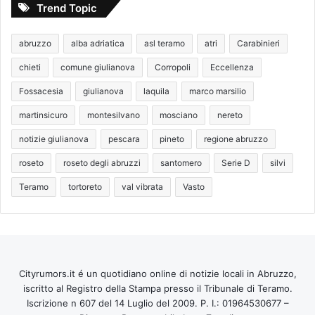
Trend Topic
abruzzo
alba adriatica
asl teramo
atri
Carabinieri
chieti
comune giulianova
Corropoli
Eccellenza
Fossacesia
giulianova
laquila
marco marsilio
martinsicuro
montesilvano
mosciano
nereto
notizie giulianova
pescara
pineto
regione abruzzo
roseto
roseto degli abruzzi
santomero
Serie D
silvi
Teramo
tortoreto
val vibrata
Vasto
Cityrumors.it é un quotidiano online di notizie locali in Abruzzo,
iscritto al Registro della Stampa presso il Tribunale di Teramo.
Iscrizione n 607 del 14 Luglio del 2009. P. I.: 01964530677 –